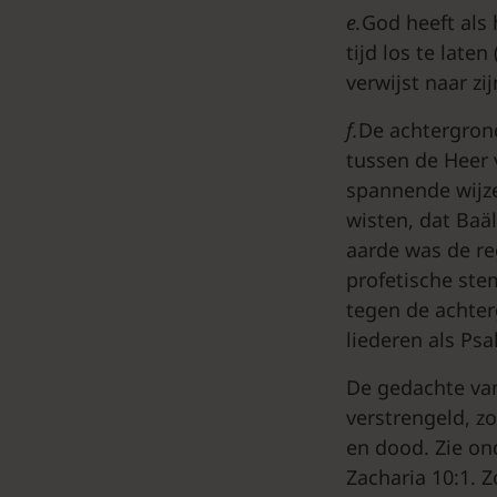
e.
God heeft als
tijd los te late
verwijst naar z
f.
De achtergrond
tussen de Heer 
spannende wijze
wisten, dat Baä
aarde was de re
profetische stem
tegen de achter
liederen als Psa
De gedachte van
verstrengeld, z
en dood. Zie on
Zacharia 10:1. Z