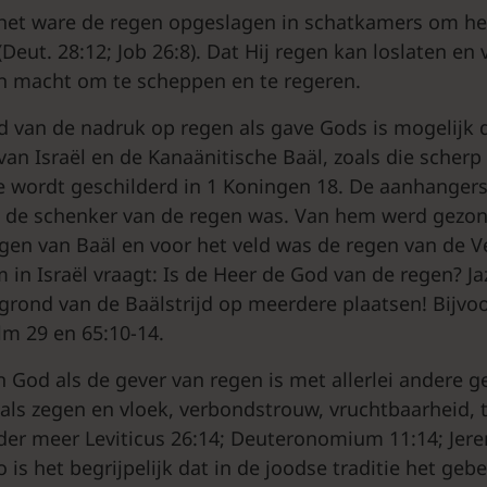
 het ware de regen opgeslagen in schatkamers om h
n (Deut. 28:12; Job 26:8). Dat Hij regen kan loslaten e
ijn macht om te scheppen en te regeren.
 van de nadruk op regen als gave Gods is mogelijk 
van Israël en de Kanaänitische Baäl, zoals die scherp
 wordt geschilderd in 1 Koningen 18. De aanhangers
l de schenker van de regen was. Van hem werd gezon
gen van Baäl en voor het veld was de regen van de V
 in Israël vraagt: Is de Heer de God van de regen? Jaz
grond van de Baälstrijd op meerdere plaatsen! Bijvoo
lm 29 en 65:10-14.
 God als de gever van regen is met allerlei andere 
oals zegen en vloek, verbondstrouw, vruchtbaarheid,
der meer Leviticus 26:14; Deuteronomium 11:14; Jere
o is het begrijpelijk dat in de joodse traditie het ge