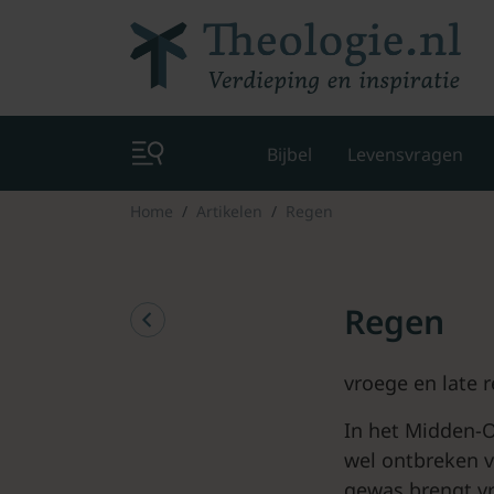
Bijbel
Levensvragen
Home
Artikelen
Regen
Regen
vroege en late 
In het Midden-O
wel ontbreken v
gewas brengt vr