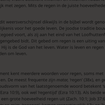
jk met zegen. Mits de regen in de juiste hoeveelhede
 dit weersverschijnsel dikwijls in de bijbel wordt gen
lijkenis voor het goede leven. De joodse traditie bou
egoed voort, als zij aan het eind van het Loofhutten
ngebed bidt. Dit gebed om regen is een uiting van
Hij is de God van het leven. Water is leven en regen 
den om leven.
ment kent meerdere woorden voor regen, soms met d
len. De meest frequente zijn
matar,
‘regen’ (38x), en
g
oudsvorm van het laatstgenoemde woord betekent ‘st
 (Ezra 10:9), ook wel ‘regentijd’ (Ezra 10:13). Als bei
 een grote hoeveelheid regen uit (Zach. 10:1; Job 37:6
tr
en
gsjm,
‘regenen’, komen respectievelijk 17x en 2x