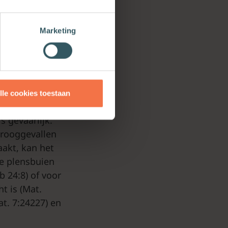
 momenten
Marketing
aarvan zijn
 Dit is niet
t (Gen. 12:10;
lle cookies toestaan
eel regen in een
s gevaarlijk.
 drooggevallen
aakt, kan het
ge plensbuien
b 24:8) of voor
t is (Mat.
at. 7:24227) en