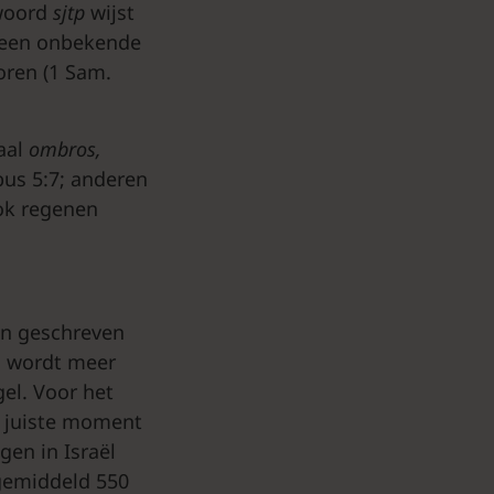
kwoord
sjtp
wijst
, een onbekende
oren (1 Sam.
maal
ombros,
bus 5:7; anderen
ook regenen
gen geschreven
en wordt meer
el. Voor het
t juiste moment
egen in Israël
 gemiddeld 550