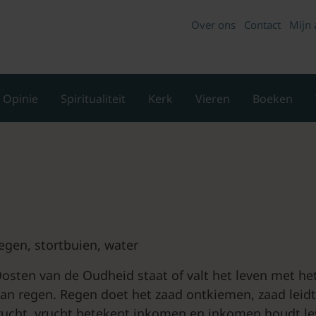
Over ons
Contact
Mijn 
Opinie
Spiritualiteit
Kerk
Vieren
Boeken
regen, stortbuien, water
osten van de Oudheid staat of valt het leven met h
an regen. Regen doet het zaad ontkiemen, zaad leidt
ucht, vrucht betekent inkomen en inkomen houdt lev