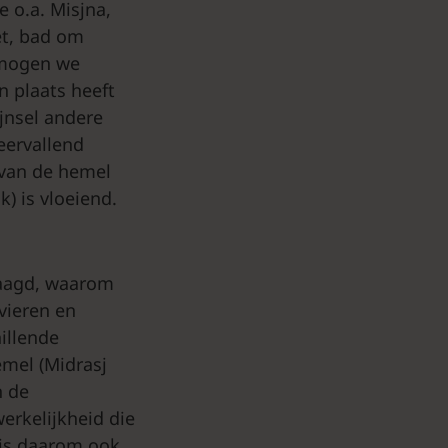
 o.a. Misjna,
et, bad om
7 mogen we
n plaats heeft
jnsel andere
eervallend
 van de hemel
k) is vloeiend.
raagd, waarom
vieren en
illende
emel (Midrasj
n de
erkelijkheid die
 is daarom ook