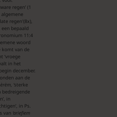
zware regen’ (1
ze algemene
‘late regen'(8x),
et een bepaald
eronomium 11:4
algemene woord
e komt van de
nt ‘vroege
alt in het
r-begin december.
bonden aan de
zèrèm,
‘sterke
en bedreigende
’, in
htigen’, in Ps.
is van
‘ariefiem