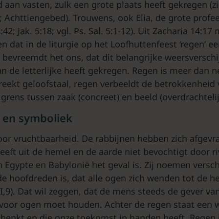
aan vasten, zulk een grote plaats heeft gekregen (zie
t; Achttiengebed). Trouwens, ook Elia, de grote profe
:42; Jak. 5:18; vgl. Ps. Sal. 5:1-12). Uit Zacharia 14:1
 dat in de liturgie op het Loofhuttenfeest ‘regen’ ee
bevreemdt het ons, dat dit belangrijke weersverschi
n de letterlijke heeft gekregen. Regen is meer dan n
reekt geloofstaal, regen verbeeldt de betrokkenheid
 grens tussen zaak (concreet) en beeld (overdrachtelij
 en symboliek
oor vruchtbaarheid. De rabbijnen hebben zich afgev
eeft uit de hemel en de aarde niet bevochtigt door ri
n Egypte en Babylonië het geval is. Zij noemen versch
e hoofdreden is, dat alle ogen zich wenden tot de h
I,9). Dat wil zeggen, dat de mens steeds de gever va
voor ogen moet houden. Achter de regen staat een w
chenkt en die onze toekomst in handen heeft. Regen