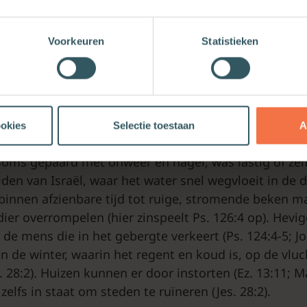
ieken in Israël was de komst van regen op de goede
westie van leven of dood.
Voorkeuren
Statistieken
 van voldoende regen brengt droogte. De gevolgen d
 Jeremia 14:1-6 en Joël 1:15-20 indringend beschrijven.
voor Israël, het is meer dan eens zijn ervaring gewees
ookies
Selectie toestaan
A
ntbreken van regen direct levensgevaar uit, ook te v
 soms gepaard met onweer en hagel, was lastig of zelf
iden van Israël, waar het water snel wegvloeit in de
binnen afzienbare tijd tot ruige, stromende beken m
ier overrompelen (hier zinspeelt Ps. 126:4 op). Hevi
r de mens die in het gebergte verkeert (Ps. 124:4-5; Jo
n de winter, waarin het regent en koud is, op de vluch
. 28:2). Huizen kunnen er door instorten (Ez. 13:11; M
 zelfs in staat om steden te ruïneren (Jes. 28:2).