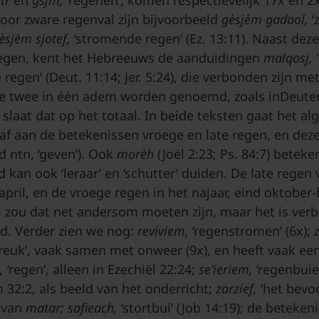
oor zware regenval zijn bijvoorbeeld
gèsjèm gadool,
‘
èsjèm sjotef,
‘stromende regen’ (Ez. 13:11). Naast de
egen, kent het Hebreeuws de aanduidingen
malqosj,
 regen’ (Deut. 11:14; Jer. 5:24), die verbonden zijn m
eze twee in één adem worden genoemd, zoals inDeut
, slaat dat op het totaal. In beide teksten gaat het 
af aan de betekenissen vroege en late regen, en dez
 ntn, ‘geven’). Ook
morèh
(Joël 2:23; Ps. 84:7) beteke
d kan ook ‘leraar’ en ‘schutter’ duiden. De late regen v
april, en de vroege regen in het najaar, eind oktobe
 zou dat net andersom moeten zijn, maar het is ver
jd. Verder zien we nog:
reviviem,
‘regenstromen’ (6x);
breuk’, vaak samen met onweer (9x), en heeft vaak e
m,
‘regen’, alleen in Ezechiël 22:24;
se’ieriem,
‘regenbuien
2:2, als beeld van het onderricht;
zarzief,
‘het bevoc
l van
matar; safieach,
‘stortbui’ (Job 14:19); de beteken