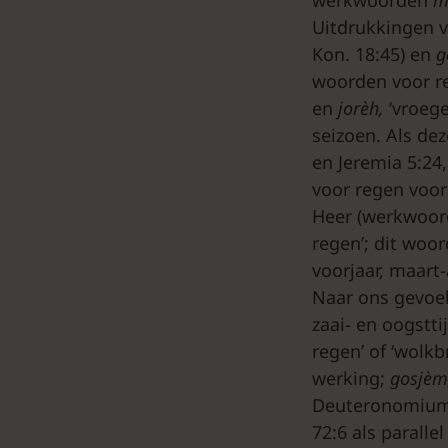
Uitdrukkingen v
Kon. 18:45) en
g
woorden voor r
en
jorèh,
‘vroege
seizoen. Als d
en Jeremia 5:24
voor regen voor
Heer (werkwoord
regen’; dit woor
voorjaar, maart-
Naar ons gevoel
zaai- en oogstti
regen’ of ‘wolk
werking;
gosjè
Deuteronomium 3
72:6 als paralle