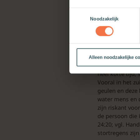
irrigatie-techn
Toestemmingsselectie
letterlijk een k
Noodzakelijk
c.
Het ontbreken
rampzalig, zoals
alleen dréiging 
26:1; Ruth 1:1).
Alleen noodzakelijke c
d.
Ging van het o
heel korte tijd,
Vooral in het zu
geulen en deze 
water mens en d
zijn riskant voo
de persoon die i
24:20; vgl. Hand
stortregens zijn