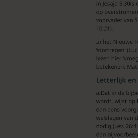
in Jesaja 5:30is
op overstromen)
voorvader van Sa
10:21).
In het Nieuwe 
‘stortregen’ (Lu
lezen hier ‘vro
betekenen: Matt
Letterlijk e
a.
Dat in de bijb
wordt, wijst op
dan eens voorg
welslagen van d
nodig (Lev. 26:4;
dan bijvoorbeel