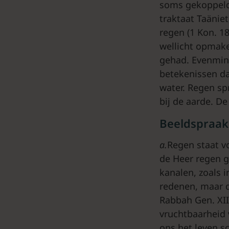
soms gekoppeld 
traktaat Taänie
regen (1 Kon. 18
wellicht opmaken
gehad. Evenmin 
betekenissen da
water. Regen sp
bij de aarde. De
Beeldspraak
a.
Regen staat v
de Heer regen g
kanalen, zoals i
redenen, maar d
Rabbah Gen. XII
vruchtbaarheid 
ons het leven s