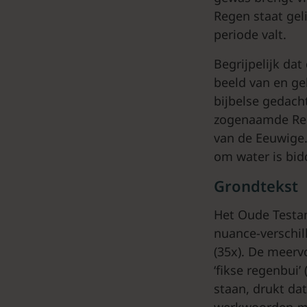
Regen staat geli
periode valt.
Begrijpelijk dat
beeld van en ge
bijbelse gedacht
zogenaamde Rege
van de Eeuwige. 
om water is bid
Grondtekst
Het Oude Testa
nuance-verschil
(35x). De meerv
‘fikse regenbui’
staan, drukt dat
werkwoorden
m