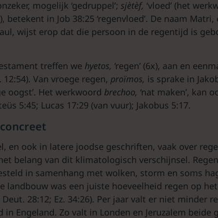
 onzeker, mogelijk ‘gedruppel’;
sjètèf,
‘vloed’ (het wer
, betekent in Job 38:25 ‘regenvloed’. De naam Matri
ul, wijst erop dat die persoon in de regentijd is geb
Testament treffen we
hyetos,
‘regen’ (6x), aan en een
c. 12:54). Van vroege regen,
proïmos,
is sprake in Jako
ege oogst’. Het werkwoord
brechoo,
‘nat maken’, kan 
eüs 5:45; Lucas 17:29 (van vuur); Jakobus 5:17.
n concreet
el, en ook in latere joodse geschriften, vaak over re
 het belang van dit klimatologisch verschijnsel. Reg
esteld in samenhang met wolken, storm en soms hag
e landbouw was een juiste hoeveelheid regen op he
 Deut. 28:12; Ez. 34:26). Per jaar valt er niet minder r
d in Engeland. Zo valt in Londen en Jeruzalem beide