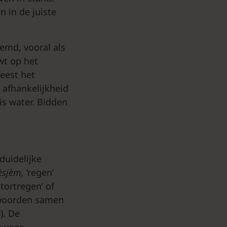
n in de juiste
oemd, vooral als
wt op het
feest het
 afhankelijkheid
is water. Bidden
uidelijke
èsjèm,
‘regen’
ortregen’ of
de woorden samen
). De
 voor.