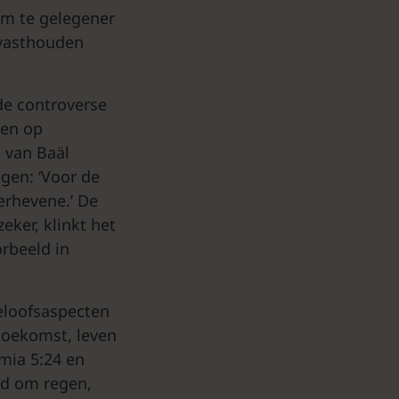
em te gelegener
n vasthouden
de controverse
 en op
 van Baäl
gen: ‘Voor de
erhevene.’ De
eker, klinkt het
rbeeld in
geloofsaspecten
 toekomst, leven
mia 5:24 en
bed om regen,