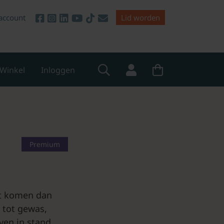
account
Lid worden
Winkel
Inloggen
Premium
et komen dan
 tot gewas,
en in stand.