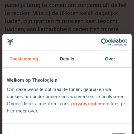
paradijs terug te komen om zondaren uit de hel
te redden. Mits zij de tikkoen kelali dagelijks
baden, zijn graf ten minste een keer bezocht
hadden, aan liefdadigheid deden (ten minste
een cent weggaven) en uiteraard als zij hun
vroegere zonden nalieten. Dan zou de rabbi de
zondaar aan zijn payos (bakkebaarden) uit de hel
Toestemming
Details
Over
trekken.
Welkom op Theologie.nl
Om deze website optimaal te tonen, gebruiken we
‘Het belangrijkste is om niet bang
cookies om onder andere ons webverkeer te analyseren.
te zijn’
Onder ‘details tonen’ en in ons
privacyreglement
lees je
hier meer over.
In de tekening kun je dit alles zien. Onderaan
Toestemmingsselectie