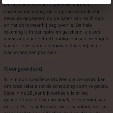
letters van een mantra (
na-nach-nachma-
nachman
me-uman),
gecomponeerd in de 20e
eeuw en gebaseerd op de naam van Nachman
en het dorp waar hij begraven is. De hele
tekening is in tien spiralen getekend, als een
verwijzing naar het uitbundige dansen en zingen
van de chassidim (de joodse gelovigen) en de
Nachmans tien psalmen.’
Mooi geordend
‘Er zijn ook specifieke rituelen die we gebruiken
om onze relatie tot de schepping vorm te geven.
Eens in de 28 jaar bijvoorbeeld is er het
gebedsritueel
birkat
hachamah,
de zegening van
de zon. Dat is niet omdat we zonaanbidders zijn,