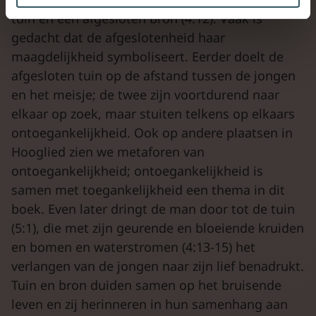
tuin en een afgesloten bron (4:12). Vaak is
gedacht dat de afgeslotenheid haar
maagdelijkheid symboliseert. Eerder doelt de
afgesloten tuin op de afstand tussen de jongen
en het meisje; de twee zijn voortdurend naar
elkaar op zoek, maar stuiten telkens op elkaars
ontoegankelijkheid. Ook op andere plaatsen in
Hooglied zien we metaforen van
ontoegankelijkheid; ontoegankelijkheid is
samen met toegankelijkheid een thema in dit
boek. Even later dringt de man door tot de tuin
(5:1), die met zijn geurende en bloeiende kruiden
en bomen en waterstromen (4:13-15) het
verlangen van de jongen naar zijn lief benadrukt.
Tuin en bron duiden samen op het bruisende
leven en zij herinneren in hun samenhang aan