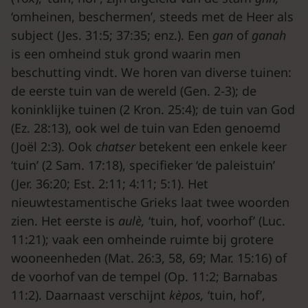
‘omheinen, beschermen’, steeds met de Heer als
subject (Jes. 31:5; 37:35; enz.). Een
gan
of
ganah
is een omheind stuk grond waarin men
beschutting vindt. We horen van diverse tuinen:
de eerste tuin van de wereld (Gen. 2-3); de
koninklijke tuinen (2 Kron. 25:4); de tuin van God
(Ez. 28:13), ook wel de tuin van Eden genoemd
(Joël 2:3). Ook
chatser
betekent een enkele keer
‘tuin’ (2 Sam. 17:18), specifieker ‘de paleistuin’
(Jer. 36:20; Est. 2:11; 4:11; 5:1). Het
nieuwtestamentische Grieks laat twee woorden
zien. Het eerste is
aulè,
‘tuin, hof, voorhof’ (Luc.
11:21); vaak een omheinde ruimte bij grotere
wooneenheden (Mat. 26:3, 58, 69; Mar. 15:16) of
de voorhof van de tempel (Op. 11:2; Barnabas
11:2). Daarnaast verschijnt
kèpos,
‘tuin, hof’,