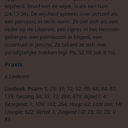
wijsheid, bruid van de wijze, is als een tuin
(24:13-34). De wijsheid spreekt over zichzelf als
een persoon, in de ik-vorm. Ze ziet zich als een
ceder op de Libanon, een cipres in het Hermon-
gebergte, een palmboom in Engedi, een
rozentuin in Jericho. Zo tekent ze zich met
paradijselijke trekken (vgl. Ps. 52:10; Job 8:16).
Praxis
a.Liederen:
Liedboek:
Psalm 1; 23; 37; 72; 52; 65; 68; 84; 87;
133; Gezang 34; 37; 72; 284; 479;
Bijbel I:
4;
Gezegend:
1; 109; 163; 264;
Hoop:
62;
Laat ons:
14;
Liturgie:
622;
Vertel:
1;
Zingend I-II:
23;
III:
29;
V:
83.