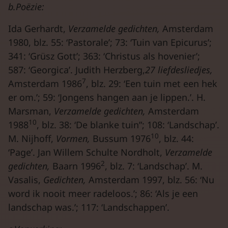
b.Poëzie:
Ida Gerhardt,
Verzamelde gedichten,
Amsterdam
1980, blz. 55: ‘Pastorale’; 73: ‘Tuin van Epicurus’;
341: ‘Grüsz Gott’; 363: ‘Christus als hovenier’;
587: ‘Georgica’. Judith Herzberg,
27 liefdesliedjes,
7
Amsterdam 1986
, blz. 29: ‘Een tuin met een hek
er om.’; 59: ‘Jongens hangen aan je lippen.’. H.
Marsman,
Verzamelde gedichten,
Amsterdam
10
1988
, blz. 38: ‘De blanke tuin”; 108: ‘Landschap’.
10
M. Nijhoff,
Vormen,
Bussum 1976
, blz. 44:
‘Page’. Jan Willem Schulte Nordholt,
Verzamelde
2
gedichten,
Baarn 1996
, blz. 7: ‘Landschap’. M.
Vasalis,
Gedichten,
Amsterdam 1997, blz. 56: ‘Nu
word ik nooit meer radeloos.’; 86: ‘Als je een
landschap was.’; 117: ‘Landschappen’.