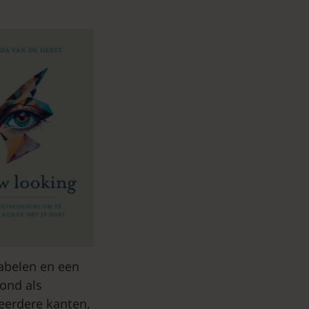
labelen en een
rond als
meerdere kanten,