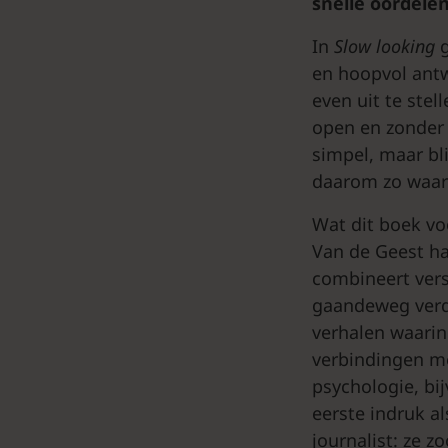
snelle oordele
In
Slow looking
g
en hoopvol antw
even uit te stel
open en zonder d
simpel, maar bli
daarom zo waar
Wat dit boek vo
Van de Geest ha
combineert vers
gaandeweg verde
verhalen waarin 
verbindingen me
psychologie, bi
eerste indruk al
journalist: ze 