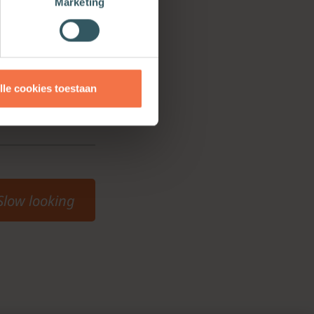
Marketing
r vrouwen die
loof en om
lle cookies toestaan
Slow looking