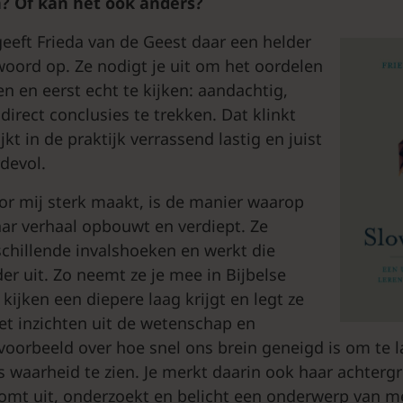
n? Of kan het ook anders?
eeft Frieda van de Geest daar een helder
oord op. Ze nodigt je uit om het oordelen
len en eerst echt te kijken: aandachtig,
irect conclusies te trekken. Dat klinkt
jkt in de praktijk verrassend lastig en juist
devol.
or mij sterk maakt, is de manier waarop
ar verhaal opbouwt en verdiept. Ze
chillende invalshoeken en werkt die
r uit. Zo neemt ze je mee in Bijbelse
kijken een diepere laag krijgt en legt ze
t inzichten uit de wetenschap en
jvoorbeeld over hoe snel ons brein geneigd is om te 
s waarheid te zien. Je merkt daarin ook haar achterg
zoomt uit, onderzoekt en belicht een onderwerp van 