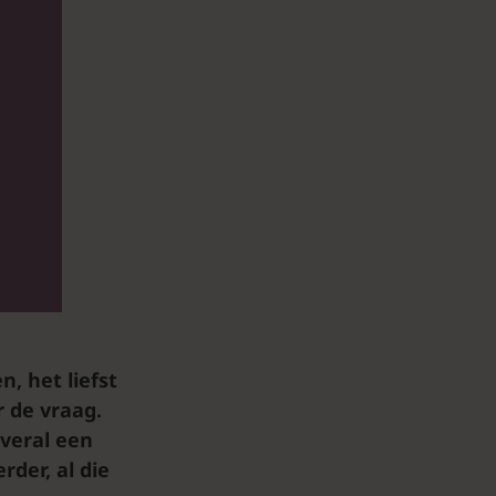
n, het liefst
 de vraag.
overal een
der, al die