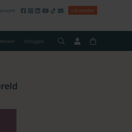
account
Lid worden
Winkel
Inloggen
ereld
None