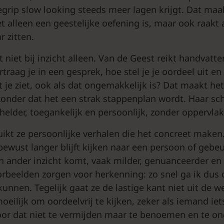
grip slow looking steeds meer lagen krijgt. Dat maak
t alleen een geestelijke oefening is, maar ook raakt 
 zitten.
het niet bij inzicht alleen. Van de Geest reikt handvatt
traag je in een gesprek, hoe stel je je oordeel uit en h
t je ziet, ook als dat ongemakkelijk is? Dat maakt he
onder dat het een strak stappenplan wordt. Haar schri
 helder, toegankelijk en persoonlijk, zonder oppervla
ikt ze persoonlijke verhalen die het concreet maken.
ewust langer blijft kijken naar een persoon of gebeu
n ander inzicht komt, vaak milder, genuanceerder en
oorbeelden zorgen voor herkenning: zo snel ga ik dus 
kunnen. Tegelijk gaat ze de lastige kant niet uit de
eilijk om oordeelvrij te kijken, zeker als iemand ie
door dat niet te vermijden maar te benoemen en te o