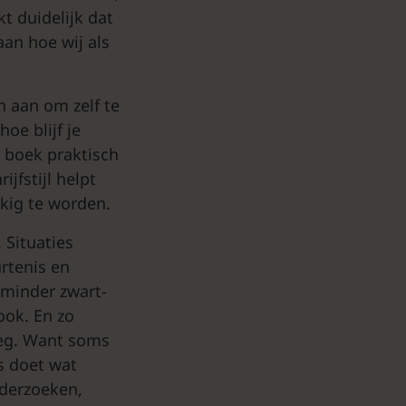
t duidelijk dat
aan hoe wij als
en aan om zelf te
oe blijf je
t boek praktisch
jfstijl helpt
kkig te worden.
 Situaties
rtenis en
 minder zwart-
ook. En zo
 weg. Want soms
ts doet wat
nderzoeken,