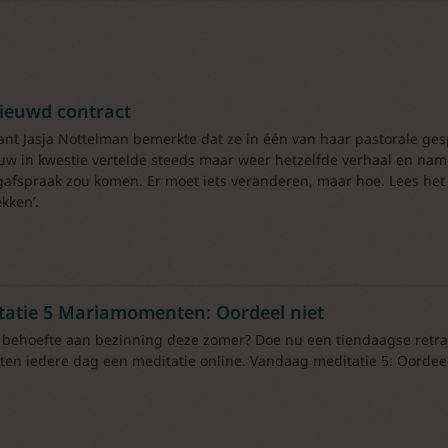
ieuwd contract
ant Jasja Nottelman bemerkte dat ze in één van haar pastorale ges
w in kwestie vertelde steeds maar weer hetzelfde verhaal en nam
gafspraak zou komen. Er moet iets veranderen, maar hoe. Lees het i
kken’.
tatie 5 Mariamomenten: Oordeel niet
 behoefte aan bezinning deze zomer? Doe nu een tiendaagse retr
ten iedere dag een meditatie online. Vandaag meditatie 5: Oordeel