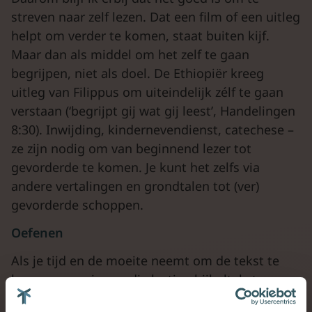
streven naar zelf lezen. Dat een film of een uitleg
helpt om verder te komen, staat buiten kijf.
Maar dan als middel om het zelf te gaan
begrijpen, niet als doel. De Ethiopiër kreeg
uitleg van Filippus om uiteindelijk zélf te gaan
verstaan (‘begrijpt gij wat gij leest’, Handelingen
8:30). Inwijding, kindernevendienst, catechese –
ze zijn nodig om van beginnend lezer tot
gevorderde te komen. Je kunt het zelfs via
andere vertalingen en grondtalen tot (ver)
gevorderde schoppen.
Oefenen
Als je tijd en de moeite neemt om de tekst te
bevragen, ga je van die lastige bijbelteksten
houden en leer je geen genoegen te nemen met