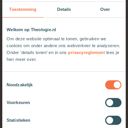
een snelle mening. Kun je jezelf ontdekken in de
verhalen, of horen hoe er tot jou gesproken
Toestemming
Details
Over
wordt. Dan ontdek je hoe het Woord vraagt om
jouw antwoord.
Welkom op Theologie.nl
Om deze website optimaal te tonen, gebruiken we
cookies om onder andere ons webverkeer te analyseren.
Wie leeft met de verhalen, wie
Onder ‘details tonen’ en in ons
privacyreglement
lees je
durft te ervaren, worstelen en
hier meer over.
genieten, wordt een rijker mens
Toestemmingsselectie
Noodzakelijk
Als kerken en pioniersplekken vinden we het
Voorkeuren
soms lastig om iets van mensen te eisen. We
willen graag dat er (jonge) mensen ‘bij’ komen,
dus we verlagen de drempels met veel liefde. En
Statistieken