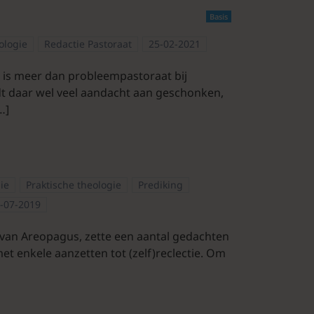
Basis
ologie
Redactie Pastoraat
25-02-2021
n) is meer dan probleempastoraat bij
rdt daar wel veel aandacht aan geschonken,
…]
gie
Praktische theologie
Prediking
-07-2019
s van Areopagus, zette een aantal gedachten
et enkele aanzetten tot (zelf)reclectie. Om