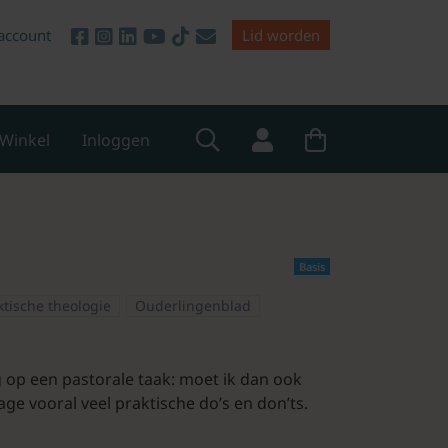
account
Lid worden
Winkel
Inloggen
Basis
ktische theologie
Ouderlingenblad
 op een pastorale taak: moet ik dan ook
ge vooral veel praktische do’s en don’ts.