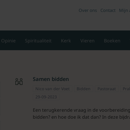
Over ons
Contact
Mijn 
Opinie
Spiritualiteit
Kerk
Vieren
Boeken
Samen bidden
Nico van der Voet
Bidden
Pastoraat
Pra
29-09-2023
Een terugkerende vraag in de voorbereiding
bidden? en hoe doe ik dat dan? In deze bĳdra