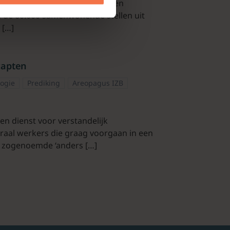
in Nederland eindigt 38% met een
d de 60.000 samenwonende stellen uit
 […]
capten
logie
Prediking
Areopagus IZB
een dienst voor verstandelijk
oraal werkers die graag voorgaan in een
e zogenoemde ‘anders […]