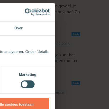
t geeft een benauwd, opgesloten gevoel. Je
ruit.Angst plakt. Je komt er slecht vanaf. Ga
Over
Basis
ologie
Redactie Pastoraat
02-12-2016
e analyseren. Onder ‘details
t gevolg van drie soorten druk: Je kunt het
kunt druk voelen (aan verwachtingen moeten
Marketing
Basis
aktische theologie
Redactie Pastoraat
lle cookies toestaan