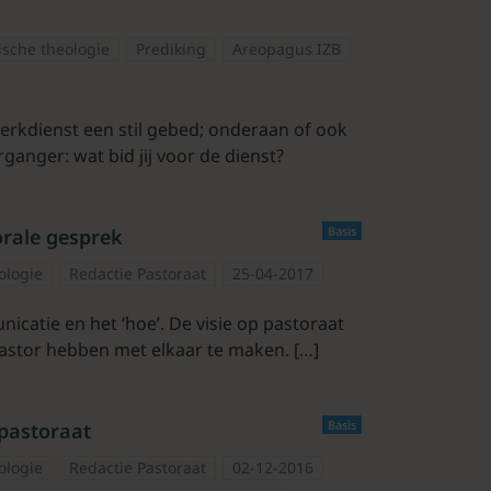
ische theologie
Prediking
Areopagus IZB
rkdienst een stil gebed; onderaan of ook
ganger: wat bid jij voor de dienst?
Basis
orale gesprek
ologie
Redactie Pastoraat
25-04-2017
nicatie en het ‘hoe’. De visie op pastoraat
astor hebben met elkaar te maken. […]
Basis
pastoraat
ologie
Redactie Pastoraat
02-12-2016