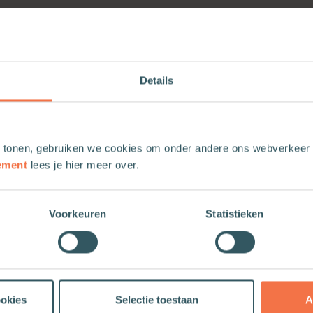
‘Angst’ komt niet voor niets van ‘eng’. Angs
kunt geen kant op, niet vooruit en niet achte
[…]
Details
Pastoraat bij stress
Nico van der Voet
Pastoraat
Praktische the
 tonen, gebruiken we cookies om onder andere ons webverkeer t
Basisinformatie en tips Stress is dikwijls he
ement
lees je hier meer over.
druk hebben (dan heb je veel te doen). Je 
[…]
Voorkeuren
Statistieken
Pastoraat bij echtscheiding
Nico van der Voet
Relaties
Pastoraat
Pr
01-10-2015
ookies
Selectie toestaan
A