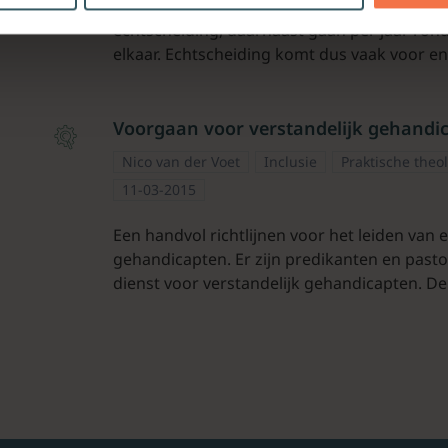
Basisinformatie en tips Van de huwelijken 
echtscheiding, daarnaast gaan per jaar ron
elkaar. Echtscheiding komt dus vaak voor en
Voorgaan voor verstandelijk gehandi
Nico van der Voet
Inclusie
Praktische theo
11-03-2015
Een handvol richtlijnen voor het leiden van 
gehandicapten. Er zijn predikanten en past
dienst voor verstandelijk gehandicapten. D