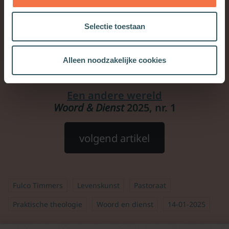
Selectie toestaan
vorig artikel
Alleen noodzakelijke cookies
Een andere wereld
Woord & Dienst
2025, nr. 1
volgend artikel
Fulco Timmers
Levenskunst
Pastoraat
Praktische theologie
Woord en dienst
14-01-2025