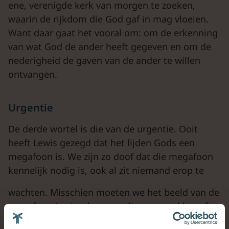
ene, verenigde kerk van morgen te zoeken,
waarin de rijkdom die God gaf in mag vloeien.
Want daar gaat het vooral om: om de erkenning
van wat God de ander heeft gegeven en om de
nederigheid de gaven van de ander te willen
ontvangen.
Urgentie
De derde wortel is die van de urgentie. Ooit
heeft Lewis gezegd dat het lijden Gods een
megafoon is. We zijn zo doof dat die megafoon
kennelijk nodig is, ook al zit niemand erop te
wachten. Misschien moeten we het beeld van de
megafoon inwisselen voor die van een klop of
zelfs een bons op de deur. Bonst God niet op de