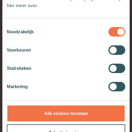
waarden
hier meer over.
Authenticiteit
Beleefdheid
Toestemmingsselectie
Bescheidenheid
Noodzakelijk
Betrokkenheid
Creativiteit
Voorkeuren
Dapperheid
Discipline
Statistieken
Echtheid
Ecologisch leven
Eerlijkheid
Marketing
Eenvoud
Erkenning
Expressie
Alle cookies toestaan
Familie
Geld