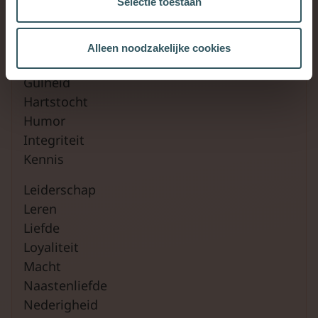
Selectie toestaan
Genot
Gerechtigheid
Gevoeligheid
Alleen noodzakelijke cookies
Groei
Gulheid
Hartstocht
Humor
Integriteit
Kennis
Leiderschap
Leren
Liefde
Loyaliteit
Macht
Naastenliefde
Nederigheid