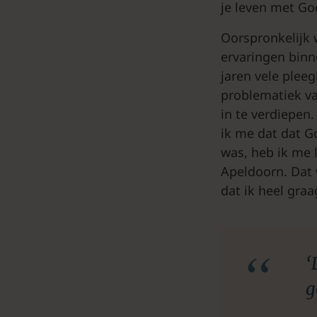
je leven met God
Oorspronkelijk 
ervaringen binn
jaren vele plee
problematiek v
in te verdiepen
ik me dat dat G
was, heb ik me
Apeldoorn. Dat w
dat ik heel graa
‘
g