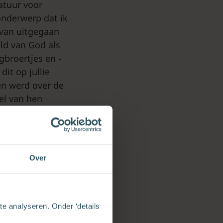
atuur voor
onderwerp dat ik
ervan uitgegaan
ld van God als
gbroertjes en -
dit op jullie
en werd over de
eel van hen
et lukte ze,
e God het gat
theid waar ze zo
lzaam voor
Over
ken.’
e analyseren. Onder ‘details
t zich nog niet