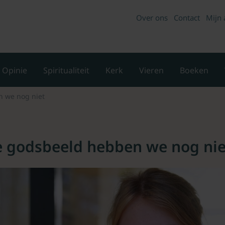
Over ons
Contact
Mijn 
Opinie
Spiritualiteit
Kerk
Vieren
Boeken
n we nog niet
te godsbeeld hebben we nog nie