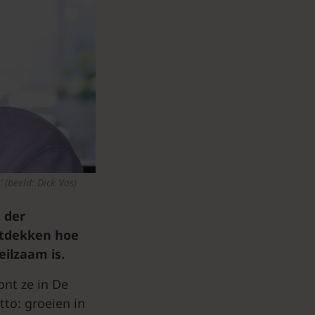
 (beeld: Dick Vos)
 der
ntdekken hoe
eilzaam is.
ont ze in De
to: groeien in