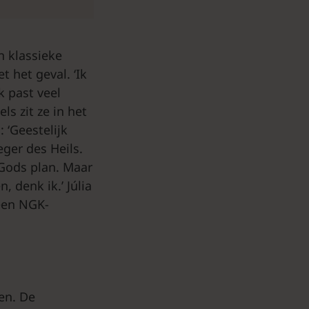
n klassieke
t het geval. ‘Ik
k past veel
ls zit ze in het
 ‘Geestelijk
eger des Heils.
Gods plan. Maar
 denk ik.’ Júlia
 een NGK-
en. De