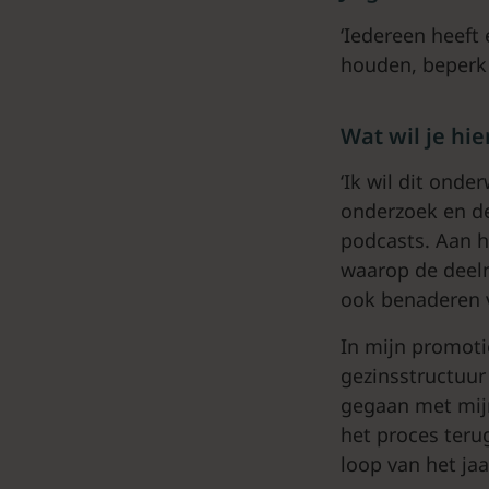
‘Iedereen heeft
houden, beperk 
Wat wil je hi
‘Ik wil dit ond
onderzoek en de
podcasts. Aan h
waarop de deeln
ook benaderen v
In mijn promoti
gezinsstructuur 
gegaan met mijn
het proces teru
loop van het ja