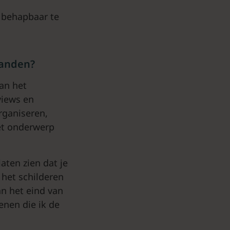
 behapbaar te
landen?
an het
views en
rganiseren,
et onderwerp
aten zien dat je
 het schilderen
n het eind van
nen die ik de