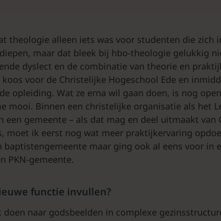
t theologie alleen iets was voor studenten die zich i
diepen, maar dat bleek bij hbo-theologie gelukkig nie
ende dyslect en de combinatie van theorie en praktij
Ze koos voor de Christelijke Hogeschool Ede en inmidde
 de opleiding. Wat ze erna wil gaan doen, is nog open:
me mooi. Binnen een christelijke organisatie als het L
n een gemeente – als dat mag en deel uitmaakt van 
s, moet ik eerst nog wat meer praktijkervaring opdoen,
en baptistengemeente maar ging ook al eens voor in
en PKN-gemeente.
nieuwe functie invullen?
k doen naar godsbeelden in complexe gezinsstructur