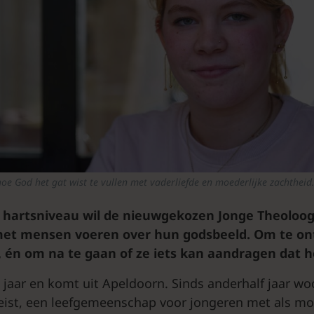
 hoe God het gat wist te vullen met vaderliefde en moederlijke zachtheid.’
hartsniveau wil de nieuwgekozen Jonge Theoloog
et mensen voeren over hun godsbeeld. Om te o
, én om na te gaan of ze iets kan aandragen dat h
1 jaar en komt uit Apeldoorn. Sinds anderhalf jaar wo
eist, een leefgemeenschap voor jongeren met als mot