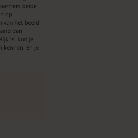
spartners beide
en op
n van het beeld
emand dan
ijk is, kun je
n kennen. En je