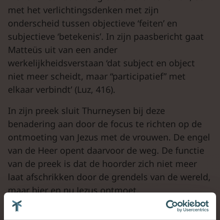
met het verlichtingsdenken met zijn
onderscheid tussen objectieve ‘feiten’ en
subjectieve ‘betekenis’. In zijn paasbericht gaat
Matteüs uit van een ander
werkelijkheidsverstaan ‘dat subject en object
niet meer scheidt, maar “participatief” met
elkaar verbindt’ (Luz, 416).
In zijn preek sluit Thurneysen bij deze
benadering aan door de focus te richten op de
ontmoeting van Jezus met de vrouwen. De engel
van de Heer opent daarvoor de weg. De functie
van de preek is dat de hoorder zich niet meer
laat afschrikken door de grendels van de wereld,
maar hier en nu Jezus ontmoet.
Proclamatie.
Zie Stille Zaterdag. De