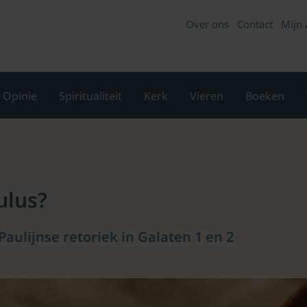
Over ons
Contact
Mijn 
Opinie
Spiritualiteit
Kerk
Vieren
Boeken
ulus?
Paulijnse retoriek in Galaten 1 en 2