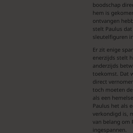
boodschap dire
hem is gekomen.
ontvangen hebbe
stelt Paulus da
sleutelfiguren i
Er zit enige sp
enerzijds stelt
anderzijds betw
toekomst. Dat 
direct vernomen
toch moeten de 
als een hemelse
Paulus het als 
verkondigd is, 
van belang om Pa
ingespannen.