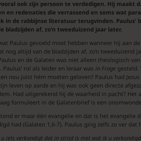
ooral ook zijn persoon te verdedigen. Hij maakt d
 en redenaties die verrassend en soms wat parad
k in de rabbijnse literatuur terugvinden.
Paulus’ 
de bladzijden af, zo’n tweeduizend jaar later.
s wat Paulus gevoeld moet hebben wanneer hij aan de
 nog altijd van de bladzijden af, zo’n tweeduizend jaa
 Paulus en de Galaten was niet alleen theologisch va
. Paulus’ rol als leider en leraar was
in Frage
gesteld
en nou juist hém moeten geloven? Paulus had Jezus 
zijn leven op aarde en hij was ook geen directe afgez
zalem. Had uitgerekend hij de waarheid in pacht? Het
raag formuleert in de Galatenbrief is een onomwond
tond er maar één evangelie en dat is het evangelie 
gd had (Galaten 1,6-7). Paulus ging zelfs zo ver dat hi
iets verkondigt dat in strijd is met wat ik u verkondigd