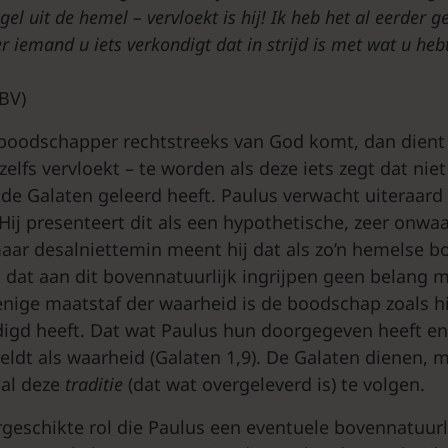
ngel uit de hemel – vervloekt is hij! Ik heb het al eerder 
 iemand u iets verkondigt dat in strijd is met wat u heb
NBV)
n boodschapper rechtstreeks van God komt, dan dient
zelfs vervloekt – te worden als deze iets zegt dat ni
de Galaten geleerd heeft. Paulus verwacht uiteraard n
ij presenteert dit als een hypothetische, zeer onwaa
aar desalniettemin meent hij dat als zo’n hemelse 
, dat aan dit bovennatuurlijk ingrijpen geen belang
nige maatstaf der waarheid is de boodschap zoals hi
igd heeft. Dat wat Paulus hun doorgegeven heeft e
geldt als waarheid (Galaten 1,9). De Galaten dienen, 
al deze
traditie
(dat wat overgeleverd is) te volgen.
geschikte rol die Paulus een eventuele bovennatuur