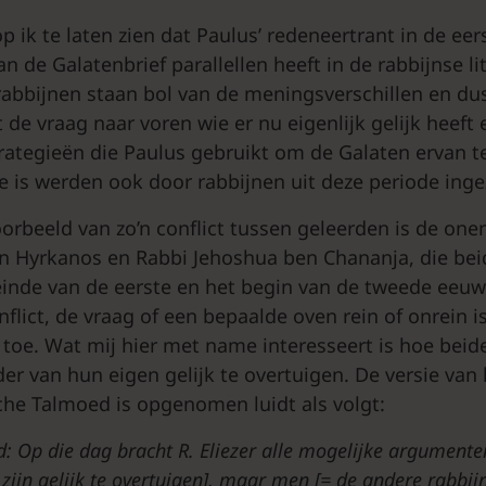
p ik te laten zien dat Paulus’ redeneertrant in de ee
 de Galatenbrief parallellen heeft in de rabbijnse li
rabbijnen staan bol van de meningsverschillen en d
 de vraag naar voren wie er nu eigenlijk gelijk heef
trategieën die Paulus gebruikt om de Galaten ervan t
re is werden ook door rabbijnen uit deze periode inge
rbeeld van zo’n conflict tussen geleerden is de one
en Hyrkanos en Rabbi Jehoshua ben Chananja, die bei
inde van de eerste en het begin van de tweede eeuw
nflict, de vraag of een bepaalde oven rein of onrein is
o toe. Wat mij hier met name interesseert is hoe beide
er van hun eigen gelijk te overtuigen. De versie van 
che Talmoed is opgenomen luidt als volgt:
d: Op die dag bracht R. Eliezer alle mogelijke argument
n zijn gelijk te overtuigen], maar men [= de andere rabbi