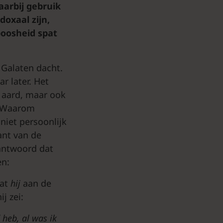
aarbij gebruik
oxaal zijn,
boosheid spat
 Galaten dacht.
r later. Het
n aard, maar ook
. Waarom
niet persoonlijk
ant van de
 antwoord dat
en:
dat
hij
aan de
j zei:
 heb, al was ik