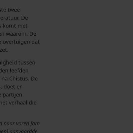
rste twee
teratuur. De
us komt met
t en waarom. De
e overtuigen dat
zet.
nigheid tussen
den leefden
 na Chistus. De
, doet er
 partijen
het verhaal die
en naar voren [om
jnen] aanvaardde