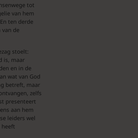
ensenwege tot
gelie van hem
 En ten derde
n van de
zag stoelt:
d is, maar
den en in de
aan wat van God
g betreft, maar
ontvangen, zelfs
st presenteert
 mens aan hem
se leiders wel
 heeft