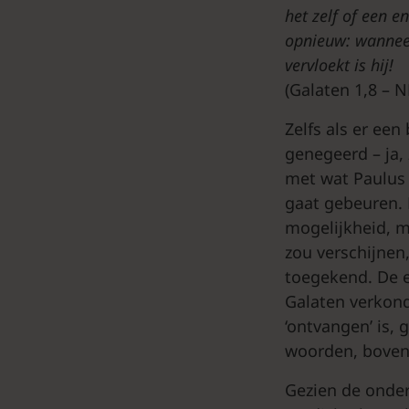
het zelf of een e
opnieuw: wanneer
vervloekt is hij!
(Galaten 1,8 – 
Zelfs als er ee
genegeerd – ja, 
met wat Paulus 
gaat gebeuren. H
mogelijkheid, m
zou verschijnen
toegekend. De e
Galaten verkond
‘ontvangen’ is, 
woorden, boven
Gezien de onder