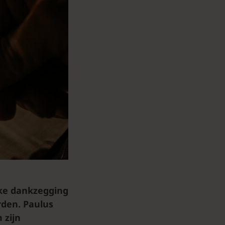
jke dankzegging
erden. Paulus
 zijn