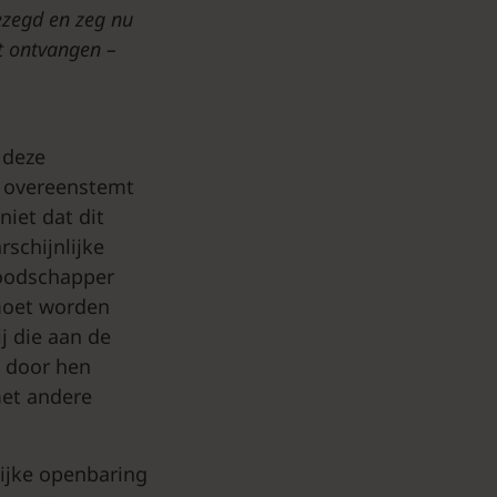
gezegd en zeg nu
t ontvangen –
 deze
et overeenstemt
iet dat dit
rschijnlijke
boodschapper
 moet worden
j die aan de
n door hen
met andere
lijke openbaring