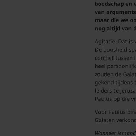
boodschap en v
van argumenten
maar die we oo
nog altijd van 
Agitatie. Dat i
De boosheid spat
conflict tussen
heel persoonlijk
zouden de Galat
gekend tijdens 
leiders te Jeru
Paulus op die v
Voor Paulus bes
Galaten verkondi
Wanneer iemand u 