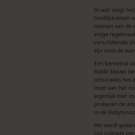
In wat volgt hoo
hoofdstukken van
teksten van de 
enige regelmaat
verschillende s
zijn visie de wa
Een beroemd voo
Rabbi Eliezer b
omstreeks het e
inzet van het co
eigenlijk niet z
proberen de and
in de Babylonis
Het wordt geleer
zijn collega’s va