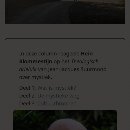
In deze column reageert
Hein
Blommestijn
op het
Theologisch
drieluik
van Jean-Jacques Suurmond
over mystiek.
Deel 1:
Wat is mystiek?
Deel 2:
De mystieke weg
Deel 3:
Cultuurbronnen