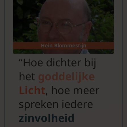
Hein Blommestijn
“Hoe dichter bij
het
goddelijke
Licht
, hoe meer
spreken iedere
zinvolheid