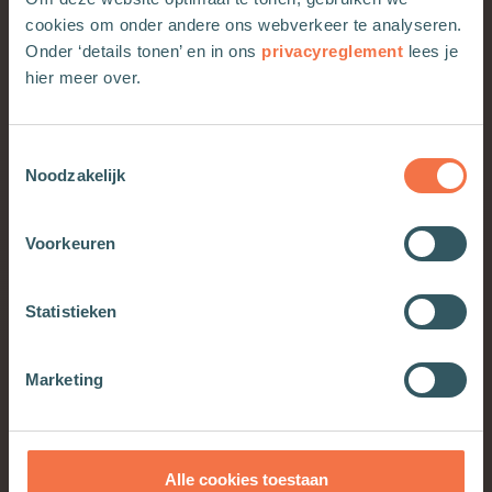
Daardoor ontstaat er bij mij vaak een grote,
cookies om onder andere ons webverkeer te analyseren.
soms bijna extatische verwondering over wat
Onder ‘details tonen’ en in ons
privacyreglement
lees je
ons zomaar komt toe vallen. Dat is ook een
hier meer over.
essentiële vorm van bewust leven.’
Toestemmingsselectie
Noodzakelijk
Voorkeuren
Statistieken
Marketing
Shura Lipovsky
Alle cookies toestaan