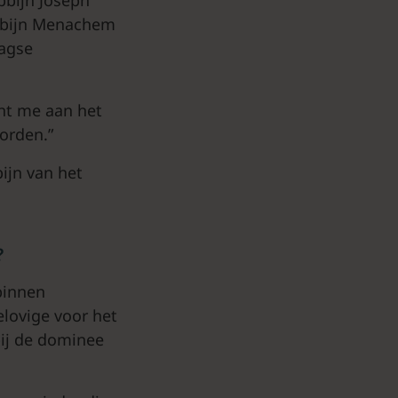
rabbijn Menachem
aagse
cht me aan het
orden.”
ijn van het
?
binnen
elovige voor het
bij de dominee