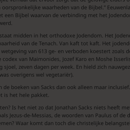
 oorspronkelijke waarheden van de Bijbel.” Eeuwenla
t een Bijbel waarvan de verbinding met het Jodendo
 werd.
 staat midden in het orthodoxe Jodendom. Het Joden
waarheid van de Tenach. Van kaft tot kaft. Het joden
wetgeving van 613 ge- en verboden koestert zoals de
e codex van Maimonides, Jozef Karo en Moshe Isserli
ag sjoel, zeven dagen per week. En hield zich nauwge
 was overigens wel vegetariër).
jn de boeken van Sacks dan ook alleen maar inclusief.
t is het hele pakket.
ten? Is het niet zo dat Jonathan Sacks niets heeft met
als Jezus-de-Messias, de woorden van Paulus of de 
men? Waar komt dan toch die christelijke belangste