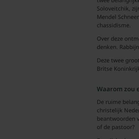
Soloveitchik, z
Mendel Schneers
chassidisme.
Over deze ontmo
denken. Rabbijn
Deze twee groot
Britse Koninkrij
Waarom zou ee
De ruime belan
christelijk Nede
beantwoorden va
of de pastoor?