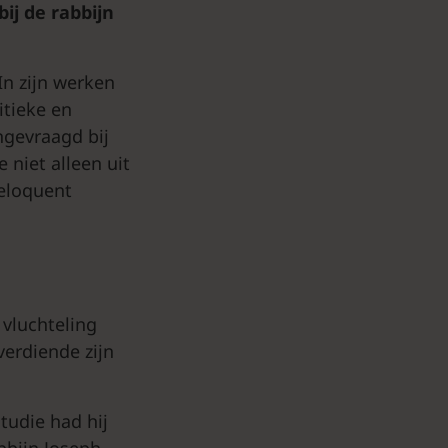
ij de rabbijn
In zijn werken
itieke en
ngevraagd bij
niet alleen uit
 eloquent
 vluchteling
erdiende zijn
studie had hij
bbijn Joseph