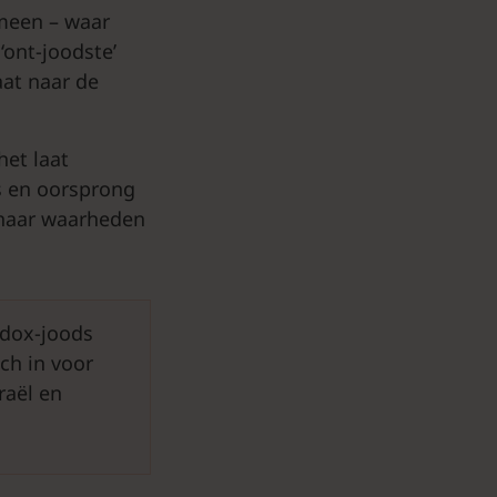
omeen – waar
‘ont-joodste’
aat naar de
het laat
s en oorsprong
 haar waarheden
odox-joods
ich in voor
raël en