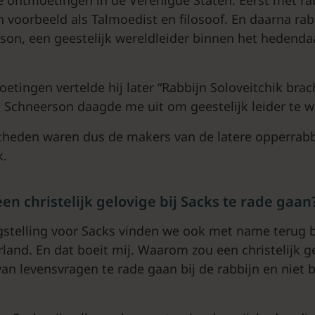
ijn voorbeeld als Talmoedist en filosoof. En daarna 
on, een geestelijk wereldleider binnen het hedend
etingen vertelde hij later “Rabbijn Soloveitchik bra
 Schneerson daagde me uit om geestelijk leider te w
heden waren dus de makers van de latere opperrabb
k.
n christelijk gelovige bij Sacks te rade gaan
gstelling voor Sacks vinden we ook met name terug 
rland. En dat boeit mij. Waarom zou een christelijk g
n levensvragen te rade gaan bij de rabbijn en niet 