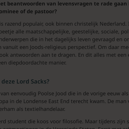
het beantwoorden van levensvragen te rade gaan b
dominee of de pastoor?
s razend populair, ook binnen christelijk Nederland. 
beetje alle maatschappelijke, geestelijke, sociale, pol
nderwerpen die in het dagelijks leven gevraagd en o
vanuit een Joods-religieus perspectief. Om daar mee 
ook antwoorden aan te dragen. En dit alles met een
een diepdoordachte manier.
 deze Lord Sacks?
 van eenvoudig Poolse Jood die in de vorige eeuw als
opa in de Londense East End terecht kwam. De man v
rham als textielhandelaar.
rd student die koos voor filosofie. Maar tijdens zijn 
e ontmoetingen in de Verenigde Staten. Eerst met ra