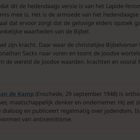
ij dat dit de hedendaags versie is van het Lapide-fen
 mis mee is. Het is de armoede van het hedendaagse 
haal dat ervoor zorgt dat de gelovige elders opzoek g
nkelijke waarheden van de Bijbel.
el zijn kracht. Daar waar de christelijke Bijbelvorser 
Jonathan Sacks naar voren en toont de Joodse wortel
Om de wereld de Joodse waarden, krachten en vooral
.
van de Kamp
(Enschede, 29 september 1948) is orth
jver, maatschappelijk denker en ondernemer. Hij zet z
ze dialoog en publiceert regelmatig over jodendom, Is
vormen van antisemitisme.