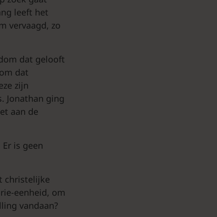
ng leeft het
m vervaagd, zo
dom dat gelooft
dom dat
ze zijn
s. Jonathan ging
zet aan de
 Er is geen
 christelijke
drie-eenheid, om
lling vandaan?