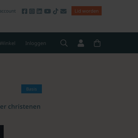
account
Lid worden
Winkel
Inloggen
Basis
der christenen