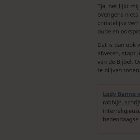
Tja, het lijkt m
overigens niets
christelijke ver
oude en oorspro
Dat is dan ook w
afweten, stapt 
van de Bijbel. 
te blijven tonen
Lody Benno 
rabbijn, schri
interreligieu
hedendaagse 