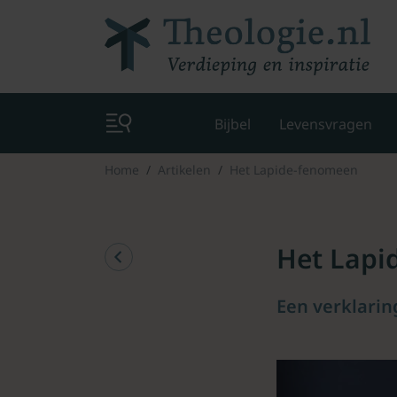
Bijbel
Levensvragen
Home
Artikelen
Het Lapide-fenomeen
Het Lapi
Een verklarin