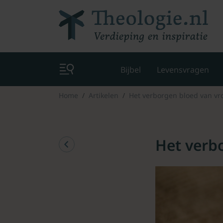
Bijbel
Levensvragen
Home
Artikelen
Het verborgen bloed van v
Het verb