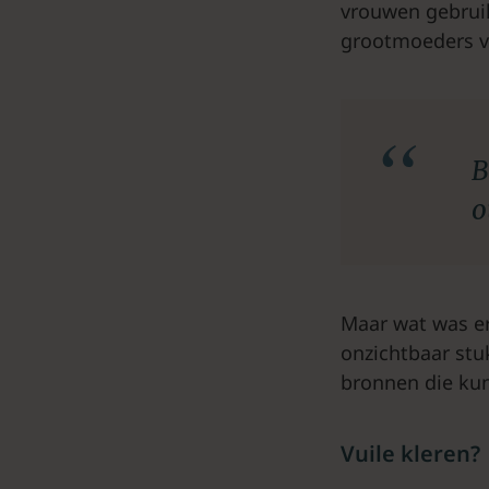
vrouwen gebrui
grootmoeders v
B
o
Maar wat was er
onzichtbaar stu
bronnen die ku
Vuile kleren?