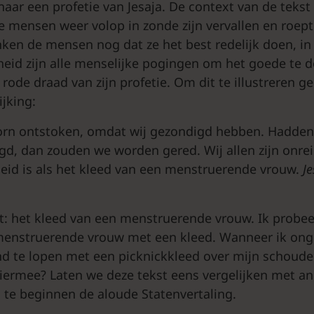
ar een profetie van Jesaja. De context van de tekst i
e mensen weer volop in zonde zijn vervallen en roept
nken de mensen nog dat ze het best redelijk doen, in 
eid zijn alle menselijke pogingen om het goede te 
 rode draad van zijn profetie. Om dit te illustreren ge
jking:
oorn ontstoken, omdat wij gezondigd hebben. Hadde
d, dan zouden we worden gered. Wij allen zijn onre
eid is als het kleed van een menstruerende vrouw.
J
ht: het kleed van een menstruerende vrouw. Ik probee
 menstruerende vrouw met een kleed. Wanneer ik ong
ond te lopen met een picknickkleed over mijn schoud
hiermee? Laten we deze tekst eens vergelijken met a
 te beginnen de aloude Statenvertaling.