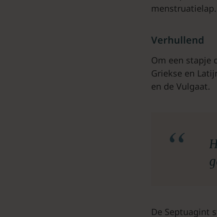
menstruatielap.
Verhullend
Om een stapje d
Griekse en Lati
en de Vulgaat.
H
g
De Septuagint s