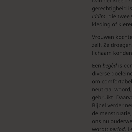
Dan het kleed z
gerechtigheid i
iddim
, die twe
kleding of klere
Vrouwen kochten
zelf. Ze droege
lichaam konden 
Een
bègèd
is een
diverse doelein
om comfortabel t
neutraal woord,
gebruikt. Daar
Bijbel verder ne
de menstruatie,
ons nu ouderwet
wordt:
period
. L