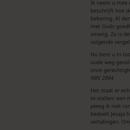
Ik neem u mee na
beschrijft hoe d
bekering. Al de
met Gods goedh
smerig. Zo is de
volgende vergeli
Nu bent u in t
oude weg gevolg
onze gerechtigh
NBV 2004
Het staat er ec
te stellen: een
pleeg ik niet r
bedoelt Jesaja 
vertalingen. Om