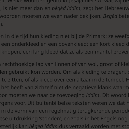
elf. Welke woorden gebruikt Jesaja hier? Al wat wij d
s, is niet meer dan en
bègèd iddim
, zegt het Hebreeuw
e woorden moeten we even nader bekijken.
Bègèd
bete
n.
 in die tijd hun kleding niet bij de Primark: ze wee
n een onderkleed en een bovenkleed: een kort kleed 
knopen, een lang kleed dat ze als een mantel erove
 rechthoekige lap van linnen of van wol, groot of kle
den gebruikt kon worden. Om als kleding te dragen, 
e zitten, of als kleed over een altaar in de tempel. H
 het heeft van zichzelf niet de negatieve klank waarm
voor moeten we naar de toevoeging
iddim
. Dit woord
rgens voor. Uit buitenbijbelse teksten weten we dat h
 in de vorm van een regelmatig terugkerende periode
se uitdrukking ‘stonden’, en zoals in het Engels nog
etterlijk kan
bègèd iddim
dus vertaald worden met st