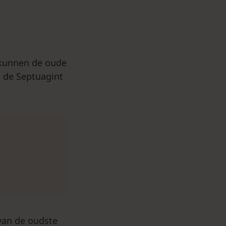
 kunnen de oude
: de Septuagint
k
 van de oudste