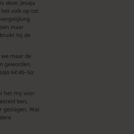
s deze: Jesaja
 het volk op tot
vergelijking
doen maar
bruikt hij de
n we maar de
in geworden,
esaja 64:4b–5a;
r het mij voor
esteld ben,
er geslagen. Wat
ndere