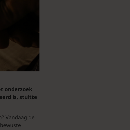
et onderzoek
rd is, stuitte
op? Vandaag de
ubewuste