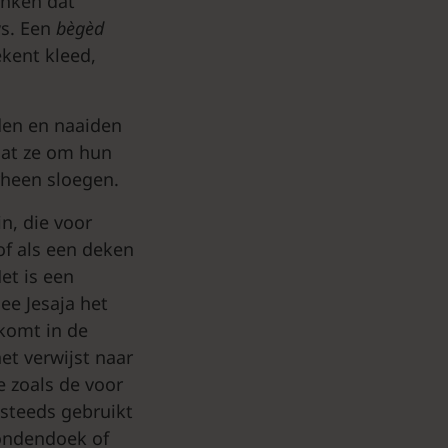
enken dat
s. Een
bègèd
kent kleed,
fden en naaiden
dat ze om hun
rheen sloegen.
in, die voor
of als een deken
et is een
ee Jesaja het
 komt in de
et verwijst naar
 zoals de voor
 steeds gebruikt
ondendoek of