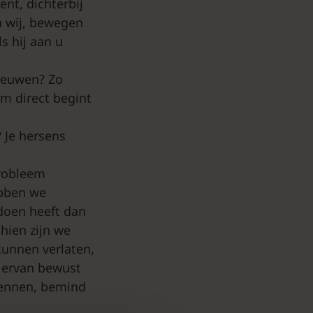
ent, dichterbij
n wij, bewegen
ls hij aan u
reeuwen? Zo
m direct begint
? Je hersens
probleem
ebben we
doen heeft dan
hien zijn we
 kunnen verlaten,
g ervan bewust
kennen, bemind