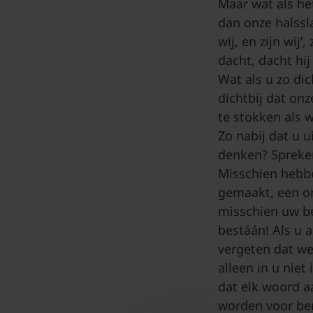
Maar wat als het
dan onze halssl
wij, en zijn wij
dacht, dacht hi
Wat als u zo di
dichtbij dat on
te stokken als 
Zo nabij dat u u
denken? Spreke
Misschien hebbe
gemaakt, een on
misschien uw be
bestáán! Als u 
vergeten dat we 
alleen in u nie
dat elk woord a
worden voor bem