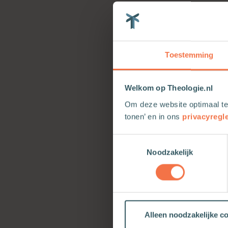
En zo, trouwe G
gaan voor uw oog
zou daar zijn. 
En dus, God, is
Toestemming
Wij gaan slapen,
Vader, houd ook
Welkom op Theologie.nl
over ons getro
Om deze website optimaal te
tonen’ en in ons
privacyregl
Uit:
Gebeden v
Toestemmingsselectie
Noodzakelijk
Bestel
Ge
voor lic
donkere 
Alleen noodzakelijke c