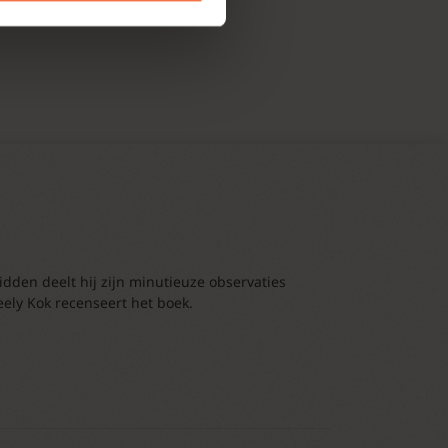
dden deelt hij zijn minutieuze observaties
eely Kok recenseert het boek.