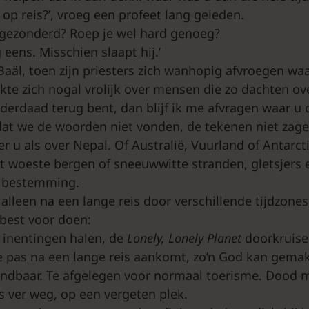
n op reis?’, vroeg een profeet lang geleden.
 afgezonderd? Roep je wel hard genoeg?
eens. Misschien slaapt hij.’
 Baäl, toen zijn priesters zich wanhopig afvroegen w
akte zich nogal vrolijk over mensen die zo dachten ov
nderdaad terug bent, dan blijf ik me afvragen waar u
 dat we de woorden niet vonden, de tekenen niet zag
r u als over Nepal. Of Australië, Vuurland of Antarcti
t woeste bergen of sneeuwwitte stranden, gletsjers 
 bestemming.
lleen na een lange reis door verschillende tijdzones
 best voor doen:
inentingen halen, de
Lonely, Lonely Planet
doorkruise
e pas na een lange reis aankomt, zo’n God kan gemakk
ndbaar. Te afgelegen voor normaal toerisme. Dood m
 ver weg, op een vergeten plek.