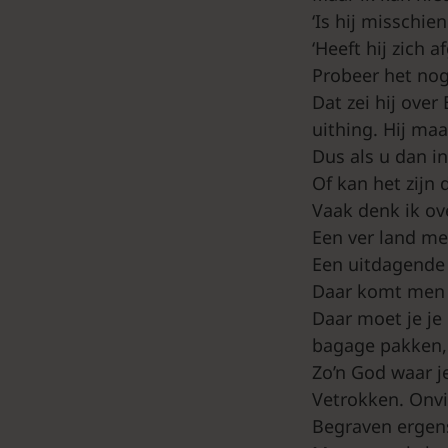
‘Is hij misschie
‘Heeft hij zich
Probeer het nog 
Dat zei hij over
uithing. Hij ma
Dus als u dan i
Of kan het zijn
Vaak denk ik ove
Een ver land me
Een uitdagende
Daar komt men a
Daar moet je je
bagage pakken, 
Zo’n God waar j
Vetrokken. Onvi
Begraven ergens