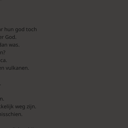
aar hun god toch
er God.
 dan was.
en?
ca.
en vulkanen.
.
n.
elijk weg zijn.
isschien.