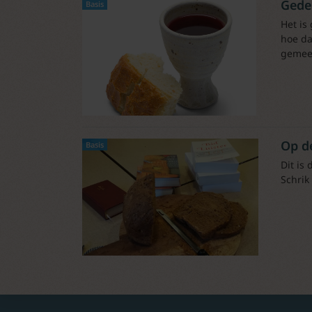
Gede
Basis
Het is
hoe da
gemeen
Op d
Basis
Dit is
Schrik