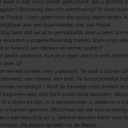
 waar is wat soms wordt gefluisterd: dat u dichtbij b
agader? Dichterbij dan m’n ademhaling? ‘In God leve
’, zei Paulus – toch geen man die opzag tegen reizen. A
j blijkbaar aan een baarmoeder, niet aan Nepal.
chtbij bent dat we al te gemakkelijk over u heen sch
ze woorden u ongeloofwaardig maken, zoals onze ade
we er bewust aan denken en erover praten?
it beeld verdwijnt. Kun je je ogen zien? Je oren horen
n over u?
n we wel te veel over u gepraat. Te vaak u tot een 
derwerp, een thema, een titel. Te hartstochtelijk h
staan verdedigd – alsof de Eeuwige niets anders te 
al begraven was, dan toch onder onze woorden. Missc
in u leven en zijn, in u spreken over u, alleen in u u
t in u kunnen geloven. Misschien zijn we ons te weini
an u een woord is uit u. Gekend worden komt voor 
innen. De diepte spreekt tot de diepte.