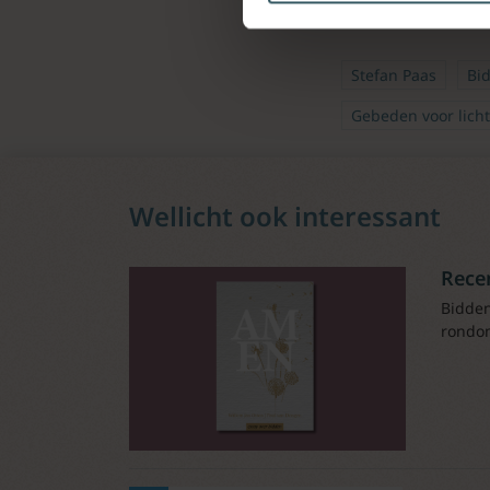
Stefan Paas
Bi
Gebeden voor lich
Wellicht ook interessant
Rece
Bidden
rondom