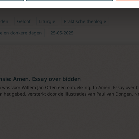
dden
Geloof
Liturgie
Praktische theologie
te en donkere dagen
25-05-2025
nsie: Amen. Essay over bidden
 was voor Willem Jan Otten een ontdekking. In Amen. Essay over bi
 het gebed, versterkt door de illustraties van Paul van Dongen. N