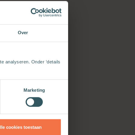
 waarheen zou u
el op, u zelf
Over
e analyseren. Onder ‘details
Marketing
s meer
riaal van
fan Paas
lle cookies toestaan