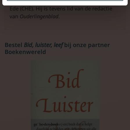
Theologie aan de Christelijke Hogeschool
Ede (CHE). Hij is tevens lid van de redactie
van
Ouderlingenblad
.
Bestel
Bid, luister, leef
bij onze partner
Boekenwereld