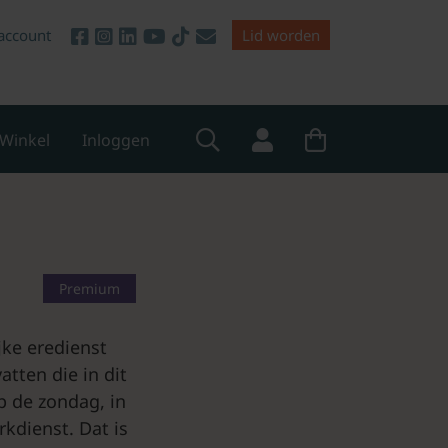
account
Lid worden
Winkel
Inloggen
Premium
jke eredienst
tten die in dit
p de zondag, in
kdienst. Dat is