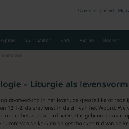
Over ons
Contact
Mijn 
Opinie
Spiritualiteit
Kerk
Vieren
Boeken
s levensvorm
logie – Liturgie als levensvorm
op doorwerking in het leven, de geestelijke of redeli
n 12:1-2: de eredienst in de zin van het Woord. We va
en onder het werkwoord
delen
. Dat gebeurt primair o
e ruimte van de kerk en de geschonken tijd van de ker