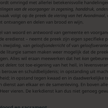
 wordt omringd met allerlei betekenisvolle handelinge
lingen van de voorganger in zegening, handdruk, onderl
vaak volgt op de preek de
viering van het Avondmaal
,
et ontvangen en delen van brood en wijn.
el van woord en antwoord van gemeente en voorgan
 de eredienst – neemt de preek zijn eigen specifieke p
an
inwijding
, van
geloofsonderricht
of van
geloofsverant
de liturgie samen maken weer mogelijk dat de preek 
jgen. Alles wil eraan meewerken dat het
kan
gebeuren
tot
delen
: tot toe-eigening van het heil, in levensvera
in berouw en schuldbelijdenis; in opstanding uit mac
sheid; in opstand tegen kwaad en in daadwerkelijke 
n dienst aan elkaar en de samenleving. En boven alle
 Heer vieren. De kerkdienst kan dus niet genoeg ge
Woord en sacrament