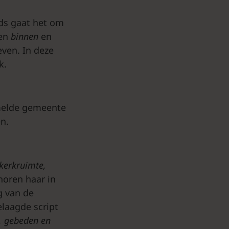
ds gaat het om
sen
binnen
en
even. In deze
k.
amelde gemeente
en.
kerkruimte,
horen haar in
g van de
elaagde script
a, gebeden en