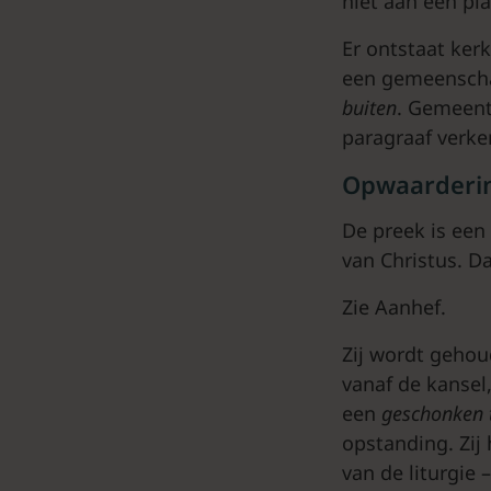
niet aan een pl
Er ontstaat ke
een gemeensch
buiten
. Gemeent
paragraaf verke
Opwaarderin
De preek is een
van Christus. Da
Zie Aanhef.
Zij wordt gehou
vanaf de kansel
een
geschonken
opstanding. Zij
van de liturgie 