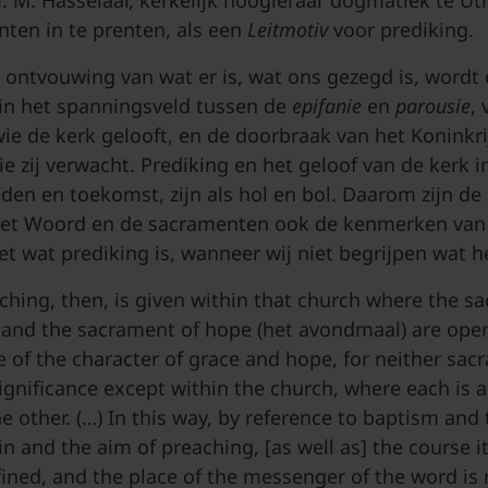
nten in te prenten, als een
Leitmotiv
voor prediking.
s ontvouwing van wat er is, wat ons gezegd is, wordt 
 in het spanningsveld tussen de
epifanie
en
parousie
,
wie de kerk gelooft, en de doorbraak van het Koninkr
ie zij verwacht. Prediking en het geloof van de kerk 
den en toekomst, zijn als hol en bol. Daarom zijn de 
het Woord en de sacramenten ook de kenmerken van 
et wat prediking is, wanneer wij niet begrijpen wat h
aching, then, is given within that church where the s
 and the sacrament of hope (het avondmaal) are oper
e of the character of grace and hope, for neither sa
ignificance except within the church, where each is 
the other. (…) In this way, by reference to baptism and 
in and the aim of preaching, [as well as] the course i
fined, and the place of the messenger of the word is 