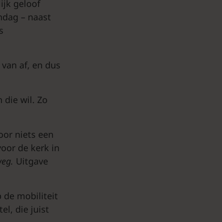
ijk geloof
ndag – naast
s
van af, en dus
 die wil. Zo
oor niets een
oor de kerk in
weg.
Uitgave
 de mobiliteit
l, die juist