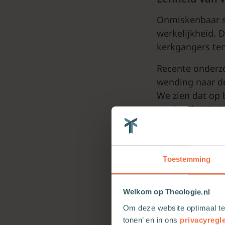
Onmiskenbaar st
werkelijkheid. D
kerkgangers ten
Recente onderzo
wending naar de
We zien dat op 
sterke identite
afnemend kerkb
betrokken gelov
van het geleefd
Toestemming
Nederland 1966-
Een te grote afs
Welkom op Theologie.nl
al gauw tot
wish
Om deze website optimaal te
theologische w
tonen’ en in ons
privacyregl