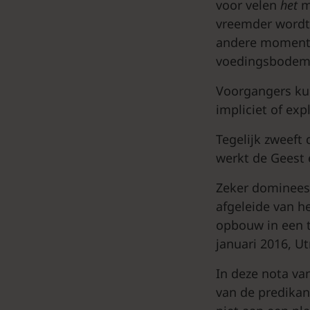
voor velen
het
m
vreemder wordt 
andere momenten
voedingsbodem 
Voorgangers kun
impliciet of exp
Tegelijk zweeft
werkt de Geest e
Zeker dominees 
afgeleide van h
opbouw in een t
januari 2016, U
In deze nota va
van de predikan