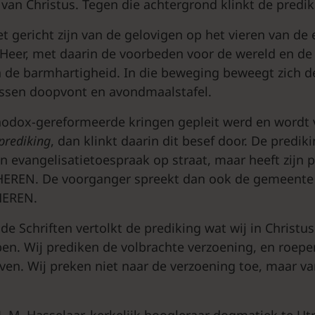
 van Christus. Tegen die achtergrond klinkt de predik
t gericht zijn van de gelovigen op het vieren van de 
 Heer, met daarin de voorbeden voor de wereld en de (
 de barmhartigheid. In die beweging beweegt zich de
ussen doopvont en avondmaalstafel.
hodox-gereformeerde kringen gepleit werd en wordt 
prediking
, dan klinkt daarin dit besef door. De predik
n evangelisatietoespraak op straat, maar heeft zijn p
EREN. De voorganger spreekt dan ook de gemeente 
HEREN.
 de Schriften vertolkt de prediking wat wij in Christu
n. Wij prediken de volbrachte verzoening, en roepe
even. Wij preken niet naar de verzoening toe, maar v
J. M. Hasselaar, kerkelijk hoogleraar dogmatiek te Ut