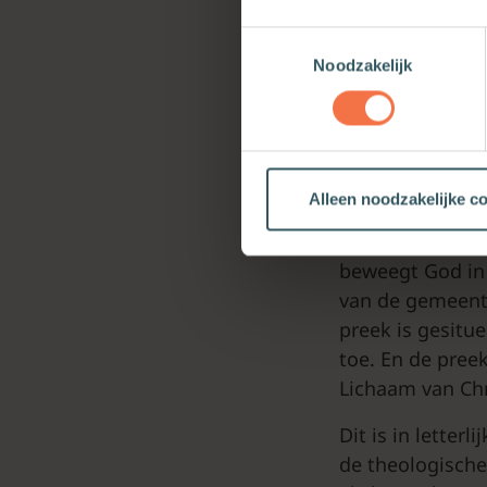
Een waarneming 
Toestemmingsselectie
kerkelijke werke
Noodzakelijk
jaren. Vgl. hier
Ligt een belangr
kerkdienst en p
Bij het verlies 
Alleen noodzakelijke c
gemeente? Theol
rechtvaardigin
beweegt God in 
van de gemeen
preek is gesitu
toe. En de pree
Lichaam van Chr
Dit is in letter
de theologische