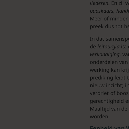
liederen
. En zij
paaskaars, hande
Meer of minder 
preek dus tot h
In dat samensp
de
leitourgia
is:
verkondiging
, v
onderdelen van 
werking kan kri
prediking leidt 
nieuw inzicht; 
verdriet of boo
gerechtigheid e
Maaltijd van de
worden.
Eenheid van 