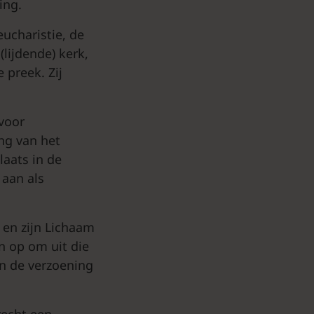
ing.
eucharistie, de
lijdende) kerk,
 preek. Zij
voor
ing van het
laats in de
aan als
s en zijn Lichaam
n op om uit die
an de verzoening
recht een