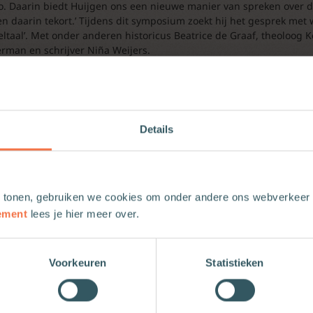
o. Daarin biedt Huijgen ons een nieuwe manier van spreken over de 
en daarin tekort.’ Tijdens dit symposium zoekt hij het gesprek me
eltaal’. Met onder anderen historicus Beatrice de Graaf, theoloog
man en schrijver Niña Weijers.
ew: Bevrijd je verdriet (heruitgave)
Details
omer verschijnt een heruitgave van de klassieker Bevrijd je verdrie
 heeft gesteund in hun rouwproces. In vijf stappen begeleidt Nouw
der de inleiding.
 tonen, gebruiken we cookies om onder andere ons webverkeer t
ement
lees je hier meer over.
 om te rouwen
Voorkeuren
Statistieken
d de gordijnen niet meer open. Haar vrouw was die week begraven.
maar gestorven. Een hartinfarct. Er was niets voor haar te doen 
n toen zij haar vrouw, haar dode vrouw, in haar armen had geno