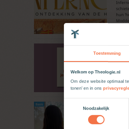
Infern
schiet
hun ‘h
Modder
Previ
Toestemming
Deze z
mensen
hieron
Welkom op Theologie.nl
Om deze website optimaal te
tonen’ en in ons
privacyregl
Toestemmingsselectie
Moed
Basis
Noodzakelijk
Ze dee
zij zo
gestaa