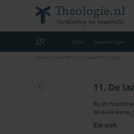
Bijbel
Levensvragen
Home
Artikelen
11. De laatste dingen
11. De la
Bij dit hoofdth
de oude aarde, 
Zie ook