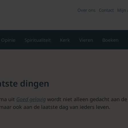
Over ons
Contact
Mijn 
Opinie
Spiritualiteit
Kerk
Vieren
Boeken
atste dingen
ema uit
Goed gelovig
wordt niet alleen gedacht aan de
maar ook aan de laatste dag van ieders leven.