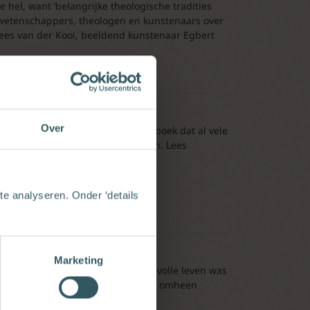
hel, want ‘belangrijke theologische tradities
t wetenschappers, theologen en kunstenaars over
 Kees van der Kooi, beeldend kunstenaar Egbert
Over
t van Henri Nouwen. Een tijdloos boek dat al vele
en de lezer door moeilijke tijden. Lees
e analyseren. Onder ‘details
Marketing
 Midden in hun actieve en liefdevolle leven was
geweest. Iedereen had er machteloos omheen
men en het had uitgeschreeuwd.