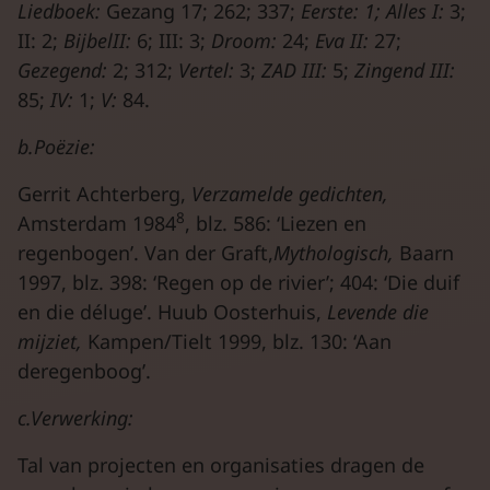
Liedboek:
Gezang 17; 262; 337;
Eerste: 1; Alles I:
3;
II: 2;
BijbelII:
6; III: 3;
Droom:
24;
Eva II:
27;
Gezegend:
2; 312;
Vertel:
3;
ZAD III:
5;
Zingend III:
85;
IV:
1;
V:
84.
b.Poëzie:
Gerrit Achterberg,
Verzamelde gedichten,
8
Amsterdam 1984
, blz. 586: ‘Liezen en
regenbogen’. Van der Graft,
Mythologisch,
Baarn
1997, blz. 398: ‘Regen op de rivier’; 404: ‘Die duif
en die déluge’. Huub Oosterhuis,
Levende die
mijziet,
Kampen/Tielt 1999, blz. 130: ‘Aan
deregenboog’.
c.Verwerking:
Tal van projecten en organisaties dragen de