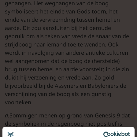
gehangen. Het weghangen van de boog
symboliseert het einde van Gods toorn, het
einde van de vervreemding tussen hemel en
aarde. Dit zou aansluiten bij het oeroude
gebruik om als teken van vrede de snaar van de
strijdboog naar iemand toe te wenden. Ook
wordt in navolging van andere antieke culturen
wel aangenomen dat de boog de (herstelde)
brug tussen hemel en aarde voorstelt; in die zin
duidt hij verzoening en vrede aan. Zo gold
bijvoorbeeld bij de Assyriërs en Babyloniërs de
verschijning van de boog als een gunstig
voorteken.
d.
Sommigen menen op grond van Genesis 9 dat
de symboliek in de regenboog niet positief is,
maar negatief. De verschijnende boog roept de