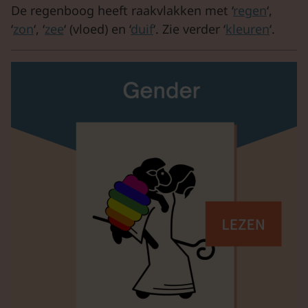
De regenboog heeft raakvlakken met ‘
regen
‘,
‘
zon
‘, ‘
zee
‘ (vloed) en ‘
duif
‘. Zie verder ‘
kleuren
‘.