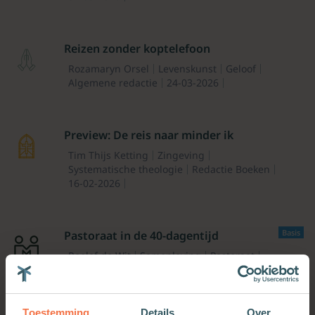
Reizen zonder koptelefoon
Rozamaryn Orsel
Levenskunst
Geloof
Algemene redactie
24-03-2026
Preview: De reis naar minder ik
Tim Thijs Ketting
Zingeving
Systematische theologie
Redactie Boeken
16-02-2026
Basis
Pastoraat in de 40-dagentijd
Roelof de Wit
Samenleving
Pastoraat
Praktische theologie
Ouderlingenblad
03-02-2026
Toestemming
Details
Over