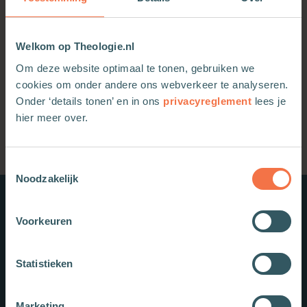
Theologische Filmclub: A Monster
Calls
Welkom op Theologie.nl
Anna Haase
God
Geloof
Algemene redactie
29-12-2025
Om deze website optimaal te tonen, gebruiken we
cookies om onder andere ons webverkeer te analyseren.
Onder ‘details tonen’ en in ons
privacyreglement
lees je
hier meer over.
Toestemmingsselectie
Noodzakelijk
Nieuwe boeken
Voorkeuren
Statistieken
Marketing