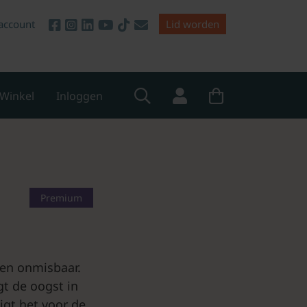
account
Lid worden
Winkel
Inloggen
Premium
en onmisbaar.
t de oogst in
igt het voor de