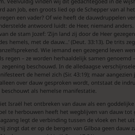
em. Veelvuldig vinden wij dit gedachtegoed in de wijsh
d aan Job, een groots lied op de Schepper van al het 
e regen een vader? Of wie heeft de dauwdruppelen ver
onderstelde antwoord luidt: de Heer, niemand anders.
van de stam Jozef: ‘Zijn land zij door de Heer gezege
 des hemels, met de dauw…’ (Deut. 33:13). De trits z
vanzelfsprekend. Wie iemand een gezegend leven we
als regen – ze worden herhaaldelijk samen genoemd 
 zegening beschouwd. In de alledaagse verschijnsele
ifesteert de hemel zich (Sir. 43:19); maar aangezien j
alleen over dauw gesproken wordt, ontstaat de indr
k beschouwt als hemelse manifestatie.
et Israël het ontbreken van dauw als een goddelijke 
el te herbouwen heeft het wegblijven van dauw tot 
aagzang legt de verbinding tussen de vloek en het uit
ij zingt dat er op de bergen van Gilboa geen dauw 