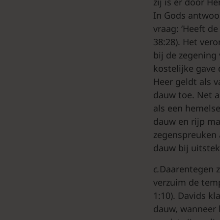
zij is er door H
In Gods antwoor
vraag: ‘Heeft d
38:28). Het ver
bij de zegening 
kostelijke gave
Heer geldt als 
dauw toe. Net 
als een hemelse
dauw en rijp man
zegenspreuken 
dauw bij uitste
c.
Daarentegen zi
verzuim de temp
1:10). Davids kl
dauw, wanneer h