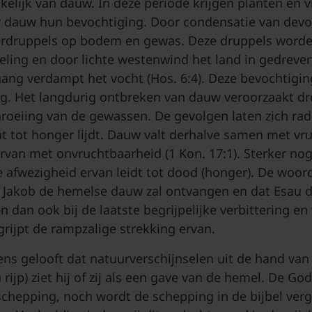
elijk van dauw. In deze periode krijgen planten en v
r dauw hun bevochtiging. Door condensatie van devo
erdruppels op bodem en gewas. Deze druppels worde
eling en door lichte westenwind het land in gedreven 
ang verdampt het vocht (Hos. 6:4). Deze bevochtiging
g. Het langdurig ontbreken van dauw veroorzaakt d
roeiing van de gewassen. De gevolgen laten zich ra
t tot honger lijdt. Dauw valt derhalve samen met vr
rvan met onvruchtbaarheid (1 Kon. 17:1). Sterker no
de afwezigheid ervan leidt tot dood (honger). De woo
t Jakob de hemelse dauw zal ontvangen en dat Esau d
 dan ook bij de laatste begrijpelijke verbittering en
egrijpt de rampzalige strekking ervan.
ens gelooft dat natuurverschijnselen uit de hand va
ijp) ziet hij of zij als een gave van de hemel. De God
 schepping, noch wordt de schepping in de bijbel ver