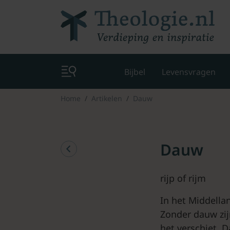
Bijbel
Levensvragen
Home
Artikelen
Dauw
Dauw
rijp of rijm
In het Middell
Zonder dauw zij
het verschiet. 