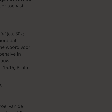
oor toepast,
,
tal
(ca. 30x;
oord dat
che woord voor
behalve in
 dauw
s 16:15; Psalm
.
roei van de