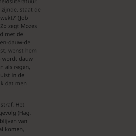
eidsliteratuur.
zijnde, staat de
wekt?’ (Job
 Zo zegt Mozes
nd met de
egen-dauw-de
nst, wenst hem
– wordt dauw
n als regen,
uist in de
uk dat men
straf. Het
gevolg (Hag.
blijven van
zal komen,