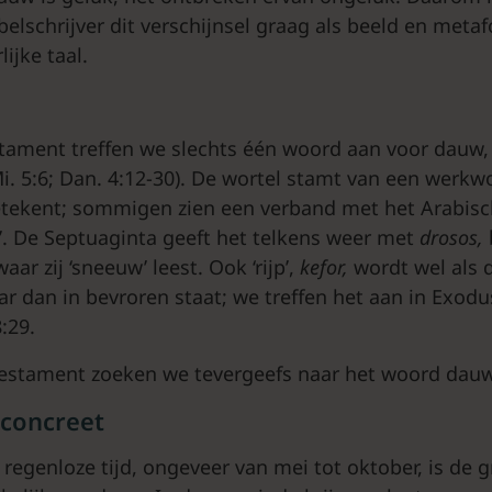
belschrijver dit verschijnsel graag als beeld en metaf
lijke taal.
tament treffen we slechts één woord aan voor dauw
Mi. 5:6; Dan. 4:12-30). De wortel stamt van een werkw
etekent; sommigen zien een verband met het Arabis
. De Septuaginta geeft het telkens weer met
drosos,
aar zij ‘sneeuw’ leest. Ook ‘rijp’,
kefor,
wordt wel als
 dan in bevroren staat; we treffen het aan in Exodu
:29.
Testament zoeken we tevergeefs naar het woord dauw
n concreet
egenloze tijd, ongeveer van mei tot oktober, is de g