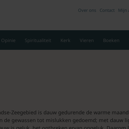
Over ons
Contact
Mijn 
Opinie
Spiritualiteit
Kerk
Vieren
Boeken
andse-Zeegebied is dauw gedurende de warme maand
n de gewassen tot mislukken gedoemd; met dauw lig
Dauw is geluk, het ontbreken ervan ongeluk. Daarom l