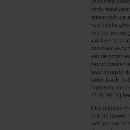
gewassen afhank
uitsluitend doo
zetten zich wat
nachtelijke afko
snel na zonsopg
van levensbelan
daardoor versch
van de oogst wa
het ontbreken e
leven (oogst), 
vader Isaak, da
ontberen, roepen
27:28.39); hij b
b.
De bijbelse m
Ook de dauw(en r
niet los van de