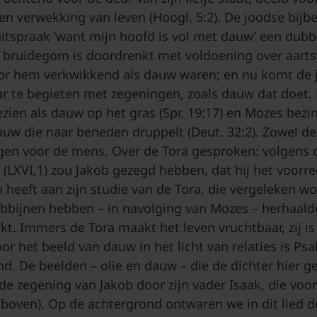
en verwekking van leven (Hoogl. 5:2). De joodse bij
 uitspraak ‘want mijn hoofd is vol met dauw’ een dubb
e bruidegom is doordrenkt met voldoening over aart
or hem verkwikkend als dauw waren; en nu komt de
r te begieten met zegeningen, zoals dauw dat doet.
zien als dauw op het gras (Spr. 19:17) en Mozes bezin
auw die naar beneden druppelt (Deut. 32:2). Zowel de
gen voor de mens. Over de Tora gesproken: volgens 
(LXVI,1) zou Jakob gezegd hebben, dat hij het voorre
 heeft aan zijn studie van de Tora, die vergeleken w
rabbijnen hebben – in navolging van Mozes – herhaalde
. Immers de Tora maakt het leven vruchtbaar, zij i
or het beeld van dauw in het licht van relaties is Ps
d. De beelden – olie en dauw – die de dichter hier ge
de zegening van Jakob door zijn vader Isaak, die voo
e boven). Op de achtergrond ontwaren we in dit lied d