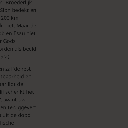
n. Broederlijk
 Sion bedekt en
t 200 km
ok niet. Maar de
ob en Esau niet
or Gods
orden als beeld
9:2).
 zal ‘de rest
chtbaarheid en
ar ligt de
ij schenkt het
k ‘…want uw
ven teruggeven’
is uit de dood
lische