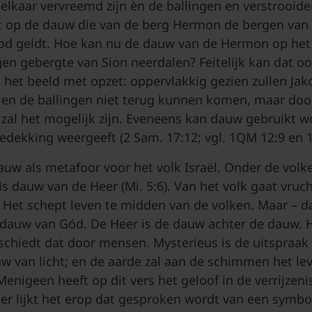
elkaar vervreemd zijn èn de ballingen en verstrooide
t op de dauw die van de berg Hermon de bergen van
God geldt. Hoe kan nu de dauw van de Hermon op he
gen gebergte van Sion neerdalen? Feitelijk kan dat o
t het beeld met opzet: oppervlakkig gezien zullen Jak
ullen de ballingen niet terug kunnen komen, maar do
zal het mogelijk zijn. Eveneens kan dauw gebruikt w
bedekking weergeeft (2 Sam. 17:12; vgl. 1QM 12:9 en 1
uw als metafoor voor het volk Israël. Onder de volken
als dauw van de Heer (Mi. 5:6). Van het volk gaat vru
. Het schept leven te midden van de volken. Maar – da
 dauw van Gód. De Heer is de dauw achter de dauw. H
eschiedt dat door mensen. Mysterieus is de uitspraa
w van licht; en de aarde zal aan de schimmen het le
 Menigeen heeft op dit vers het geloof in de verrijzen
er lijkt het erop dat gesproken wordt van een symbo