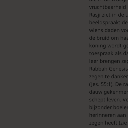
vruchtbaarheid 
Rasji ziet in de
beeldspraak: d
wiens daden vo
de bruid om haa
koning wordt ge
toespraak als d
leer brengen ze
Rabbah Genesis 
zegen te danken
(Jes. 55:1). De 
dauw gekenmerkt
schept leven. Vo
bijzonder boeien
herinneren aan 
zegen heeft (zi