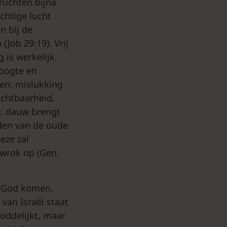
ruchten bijna
chtige lucht
n bij de
(Job 29:19). Vrij
 is werkelijk
roogte en
den: mislukking
uchtbaarheid,
g: dauw brengt
rden van de oude
eze zal
 wrok op (Gen.
n God komen.
 van Israël staat
goddelijkt, maar