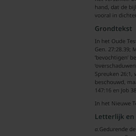
hand, dat de bij
vooral in dichter
Grondtekst
In het Oude Tes
Gen. 27:28.39; 
‘bevochtigen’ b
‘overschaduwen’
Spreuken 26:1, w
beschouwd, maar
147:16 en Job 38
In het Nieuwe 
Letterlijk e
a.
Gedurende de r