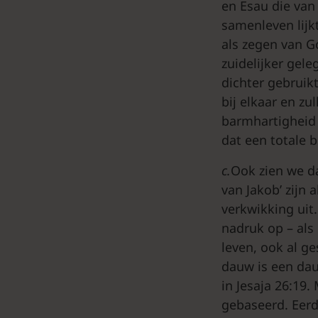
en Esau die van 
samenleven lijk
als zegen van 
zuidelijker gele
dichter gebruik
bij elkaar en z
barmhartigheid 
dat een totale 
c.
Ook zien we da
van Jakob’ zijn 
verkwikking uit
nadruk op – als
leven, ook al g
dauw is een dau
in Jesaja 26:19.
gebaseerd. Eerd