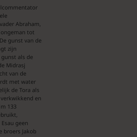
belcommentator
ele
svader Abraham,
 jongeman tot
 De gunst van de
gt zijn
 gunst als de
de Midrasj
cht van de
ordt met water
lijk de Tora als
s verkwikkend en
alm 133
bruikt,
r Esau geen
e broers Jakob