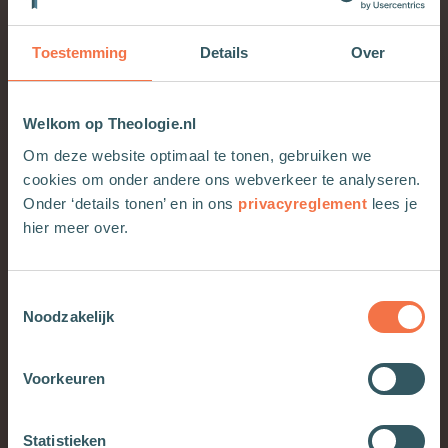
Nelleke Plomp
in reactie
op Hanneke
Schaaps ‘
Goede theologie en de ggz
‘.
Toestemming
Details
Over
Matthijs Schuurman
in reactie
op Maaike
Harmsens ‘
Cancel Culture in de boekenkast
‘.
Welkom op Theologie.nl
Hanna Rijken
in reactie
op Erik Borgmans
Om deze website optimaal te tonen, gebruiken we
‘
Lijden en ongeluk
‘.
cookies om onder andere ons webverkeer te analyseren.
Tom Schepers
in reactie
op Thomas
Onder ‘details tonen’ en in ons
privacyreglement
lees je
Quartiers ‘
Pacifisme tussen ideaal en
hier meer over.
werkelijkheid?
‘
Saskia van Meggelen
in reactie
op Monique
van Dijk-Groeneboers ‘
Internationale
Toestemmingsselectie
Noodzakelijk
Vrouwendag en vrouw in de kerk
.’
Erik Borgman
in reactie
op Thandi Soko-de
Jongs ‘
Bodem leggen voor een duurzaam
Voorkeuren
milieu
.’
Thandi Soko-de Jong
in reactie
op Yanniek
Statistieken