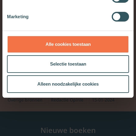
van der Schans ‘
Zelf verstillen voor wie stil
gemaakt is
.’
Marketing
Monique van Dijk-Groeneboer
in
reactie
op Jan Martijn
Abrahamse’s ‘
Zingevingsschaarste
’.
Alle cookies toestaan
Natuurlijk kan je ook op je eigen gemak door
alle
Theologencolumns
bladeren. Je vindt ze
hier
Selectie toestaan
allemaal.
Alleen noodzakelijke cookies
Redactie Theologie.nl
Algemene redactie
Overige bronnen
Redactie Opinie
15-01-2024
Nieuwe boeken