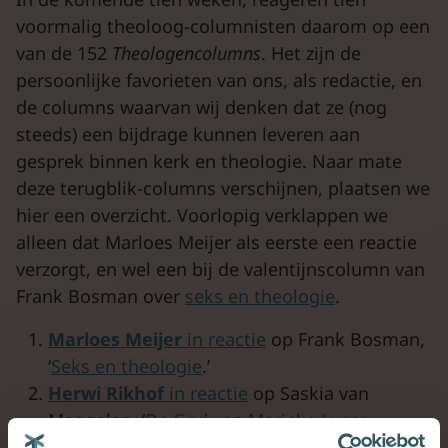
voormalig theoloog-columnisten daarom op een
van de 152
Theologencolumns
. Het zijn de
persoonlijke favorieten van ons, als redactie, en
de columns waarvan wij denken dat ze (nog
steeds) een bijdrage kunnen leveren aan
gesprek binnen kerk en theologie. Naar mate
deze terugblik-columns verschijnen, plaatsen we
hier een overzicht. Voorlopig verklappen we
alleen dat Marloes Meijer als eerste een reactie
verzorgt, en wel een bij de valentijnscolumn van
Frank Bosman over
seks en theologie
.
Marloes Meijer
in reactie
op Frank Bosman,
‘
Seks en theologie
.’
Herwi Rikhof
in reactie
op Saskia van
Meggelen, ‘
De God van Marieke Lucas
Rijneveld
‘.